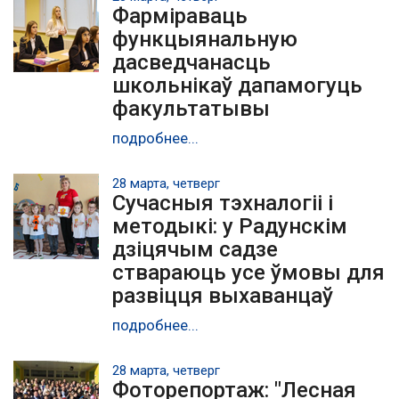
Фарміраваць
функцыянальную
дасведчанасць
школьнікаў дапамогуць
факультатывы
подробнее...
28 марта, четверг
Сучасныя тэхналогіі і
методыкі: у Радунскім
дзіцячым садзе
ствараюць усе ўмовы для
развіцця выхаванцаў
подробнее...
28 марта, четверг
Фоторепортаж: "Лесная