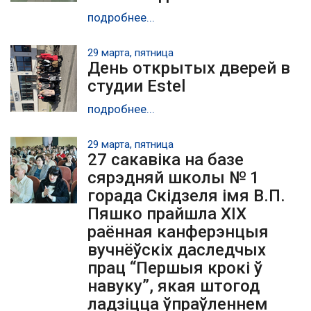
подробнее...
29 марта, пятница
День открытых дверей в
студии Estel
подробнее...
29 марта, пятница
27 сакавіка на базе
сярэдняй школы № 1
горада Скідзеля імя В.П.
Пяшко прайшла ХІХ
раённая канферэнцыя
вучнёўскіх даследчых
прац “Першыя крокі ў
навуку”, якая штогод
ладзіцца ўпраўленнем