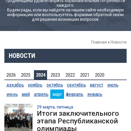
Гродненщины удовлетворить образовательные потребности
каждого.
Будем рады, если вы найдете на нашем сайте необходимую
информацию или воспользуетесь формами обратной связи
для решения возникших вопросов.
Главная
»
Новости
НОВОСТИ
2026
2025
2024
2023
2022
2021
2020
декабрь
ноябрь
октябрь
сентябрь
август
июль
июнь
май
апрель
март
февраль
январь
29 марта, пятница
Итоги заключительного
этапа Республиканской
олимпиады