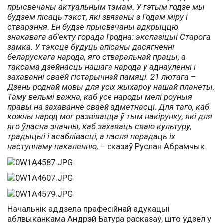
прысвечаны актуальным тэмам. У гэтым годзе мы
будзем пісаць тэкст, які звязаны з Годам міру і
стварэння. Ён будзе прысвечаны адкрыццю
знакавага аб’екту горада Гродна: экспазіцыі Старога
замка. У тэксце будуць апісаны дасягненні
беларускага народа, яго стваральнай працы, а
таксама дзейнасць нашага народа ў аднаўленні і
захаванні сваёй гістарычнай памяці. 21 лютага –
Дзень роднай мовы для ўсіх жыхароў нашай планеты.
Таму вельмі важна, каб усе народы мелі роўныя
правы на захаванне сваёй адметнасці. Для таго, каб
кожны народ мог развівацца ў тым накірунку, які для
яго ўласна значны, каб захаваць сваю культуру,
традыцыі і асаблівасці, а пасля перадаць іх
наступнаму пакаленню,
– сказаў Руслан Абрамчык.
Начальнік аддзела прафесійнай адукацыі
аблвыканкама Андрэй Батура расказаў, што ўдзел у