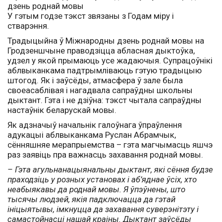
У гэтым годзе тэкст звязаны з Годам міру і
стварэння.
Традыцыйна ў Міжнародны дзень роднай мовы на
Гродзеншчыне праводзіцца абласная дыктоўка,
удзел у якой прымаюць усе жадаючыя. Супрацоўнікі
аблвыканкама падтрымліваюць гэтую традыцыю
штогод. Як і заўсёды, атмасфера ў зале была
своеасаблівая і нагадвала сапраўдны школьны
дыктант. Гэта і не дзіўна: тэкст чытала сапраўдны
настаўнік беларускай мовы.
Як адзначыў начальнік галоўнага ўпраўлення
адукацыі аблвыканкама Руслан Абрамчык,
сённяшняе мерапрыемства – гэта магчымасць яшчэ
раз заявіць пра важнасць захавання роднай мовы.
– Гэта агульнанацыянальны дыктант, які сёння будзе
праходзіць у розных установах і аб’яднае ўсіх, хто
неабыякавы да роднай мовы. Я ўпэўнены, што
тысячы людзей, якія падключацца да гэтай
ініцыятывы, імкнуцца да захавання суверэнітэту і
самастойнасці нашай краіны. Дыктант заўсёды