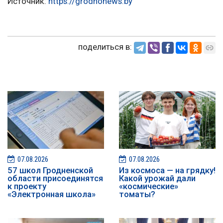
Источник:
https://grodnonews.by
поделиться в:
07.08.2026
07.08.2026
57 школ Гродненской
Из космоса — на грядку!
области присоединятся
Какой урожай дали
к проекту
«космические»
«Электронная школа»
томаты?