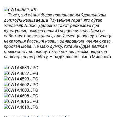
– Тэкст, які сёння будзе прапанаваны ўдзельнікам
дыктоўкі называецца “Музейная гара”, яго аўтар
Уладзімір Ліпскі. Дадзены тэкст расказвае пра
культурныя помнікі нашай Гродзеншчыны. Сам па
сабе тэкст не складаны, але ў змесце прысутнічаюць
некаторыя ўласныя назвы, аднародныя члены сказа,
простая мова. На маю думку, гэта не будзе вялікай
цяжкасцю для прысутных, і кожны зможа выдатна
напісаць сваю работу, –
падзялілася Ірына Мялешка.