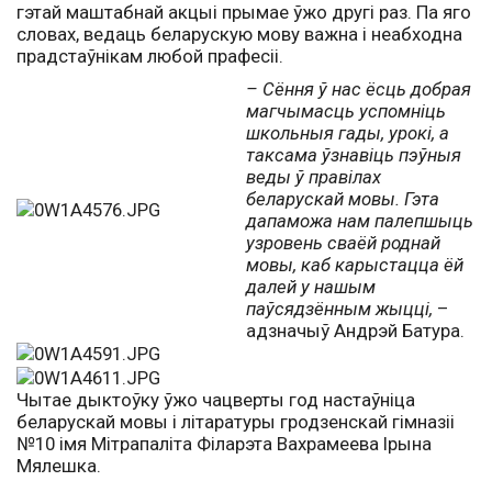
гэтай маштабнай акцыі прымае ўжо другі раз. Па яго
словах, ведаць беларускую мову важна і неабходна
прадстаўнікам любой прафесіі.
– Сёння ў нас ёсць добрая
магчымасць успомніць
школьныя гады, урокі, а
таксама ўзнавіць пэўныя
веды ў правілах
беларускай мовы. Гэта
дапаможа нам палепшыць
узровень сваёй роднай
мовы, каб карыстацца ёй
далей у нашым
паўсядзённым жыцці,
–
адзначыў Андрэй Батура.
Чытае дыктоўку ўжо чацверты год настаўніца
беларускай мовы і літаратуры гродзенскай гімназіі
№10 імя Мітрапаліта Філарэта Вахрамеева Ірына
Мялешка.