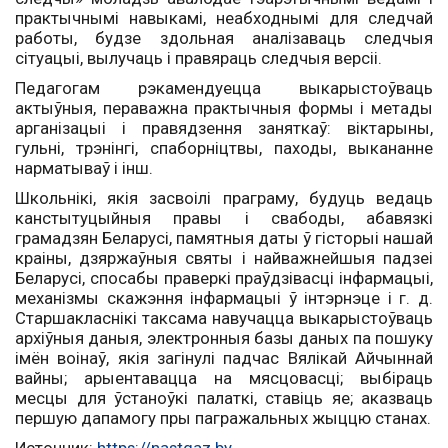
практычнымі навыкамі, неабходнымі для следчай
работы, будзе здольная аналізаваць следчыя
сітуацыі, вылучаць і правяраць следчыя версіі.
Педагогам рэкамендуецца выкарыстоўваць
актыўныя, пераважна практычныя формы і метады
арганізацыі і правядзення заняткаў: віктарыны,
гульні, трэнінгі, спаборніцтвы, паходы, выкананне
нарматываў і інш.
Школьнікі, якія засвоілі праграму, будуць ведаць
канстытуцыйныя правы і свабоды, абавязкі
грамадзян Беларусі, памятныя даты ў гісторыі нашай
краіны, дзяржаўныя святы і найважнейшыя падзеі
Беларусі, спосабы праверкі праўдзівасці інфармацыі,
механізмы скажэння інфармацыі ў інтэрнэце і г. д.
Старшакласнікі таксама навучацца выкарыстоўваць
архіўныя даныя, электронныя базы даных па пошуку
імён воінаў, якія загінулі падчас Вялікай Айчыннай
вайны; арыентавацца на мясцовасці; выбіраць
месцы для ўстаноўкі палаткі, ставіць яе; аказваць
першую дапамогу пры пагражальных жыццю станах.