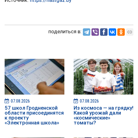
Источник:
https://nastgaz.by
поделиться в:
07.08.2026
07.08.2026
57 школ Гродненской
Из космоса — на грядку!
области присоединятся
Какой урожай дали
к проекту
«космические»
«Электронная школа»
томаты?