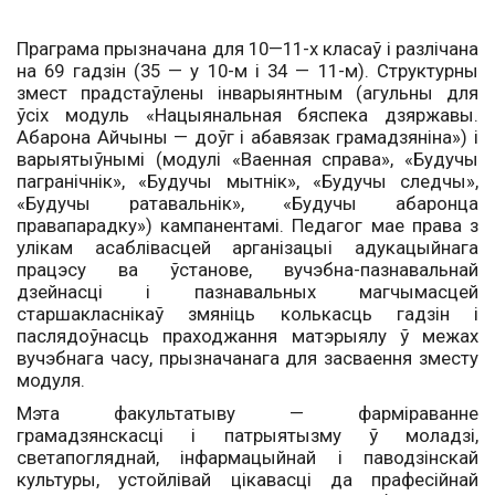
Праграма прызначана для 10—11-х класаў і разлічана
на 69 гадзін (35 — у 10-м і 34 — 11-м). Структурны
змест прадстаўлены інварыянтным (агульны для
ўсіх модуль «Нацыянальная бяспека дзяржавы.
Абарона Айчыны — доўг і абавязак грамадзяніна») і
варыятыўнымі (модулі «Ваенная справа», «Будучы
пагранічнік», «Будучы мытнік», «Будучы следчы»,
«Будучы ратавальнік», «Будучы абаронца
правапарадку») кампанентамі. Педагог мае права з
улікам асаблівасцей арганізацыі адукацыйнага
працэсу ва ўстанове, вучэбна-пазнавальнай
дзейнасці і пазнавальных магчымасцей
старшакласнікаў змяніць колькасць гадзін і
паслядоўнасць праходжання матэрыялу ў межах
вучэбнага часу, прызначанага для засваення зместу
модуля.
Мэта факультатыву — фарміраванне
грамадзянскасці і патрыятызму ў моладзі,
светапогляднай, інфармацыйнай і паводзінскай
культуры, устойлівай цікавасці да прафесійнай