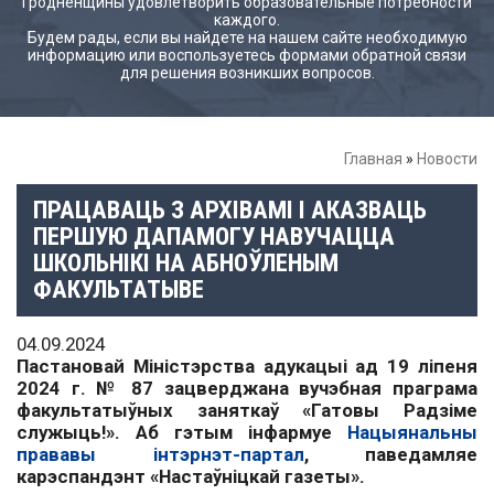
Гродненщины удовлетворить образовательные потребности
каждого.
Будем рады, если вы найдете на нашем сайте необходимую
информацию или воспользуетесь формами обратной связи
для решения возникших вопросов.
Главная
»
Новости
ПРАЦАВАЦЬ З АРХІВАМІ І АКАЗВАЦЬ
ПЕРШУЮ ДАПАМОГУ НАВУЧАЦЦА
ШКОЛЬНІКІ НА АБНОЎЛЕНЫМ
ФАКУЛЬТАТЫВЕ
04.09.2024
Пастановай Міністэрства адукацыі ад 19 ліпеня
2024 г. № 87 зацверджана вучэбная праграма
факультатыўных заняткаў «Гатовы Радзіме
служыць!». Аб гэтым інфармуе
Нацыянальны
прававы інтэрнэт-партал
, паведамляе
карэспандэнт «Настаўніцкай газеты».