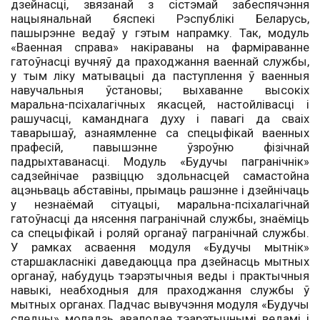
дзейнасці, звязанай з сістэмай забеспячэння
нацыянальнай бяспекі Рэспублікі Беларусь,
пашырэнне ведаў у гэтым напрамку. Так, модуль
«Ваенная справа» накіраваны на фарміраванне
гатоўнасці вучняў да праходжання ваеннай службы,
у тым ліку матывацыі да паступлення ў ваенныя
навучальныя ўстановы; выхаванне высокіх
маральна-псіхалагічных якасцей, настойлівасці і
рашучасці, каманднага духу і павагі да сваіх
таварышаў, азнаямленне са спецыфікай ваенных
прафесій, павышэнне ўзроўню фізічнай
падрыхтаванасці. Модуль «Будучы пагранічнік»
садзейнічае развіццю здольнасцей самастойна
ацэньваць абставіны, прымаць рашэнне і дзейнічаць
у незнаёмай сітуацыі, маральна-псіхалагічнай
гатоўнасці да нясення пагранічнай службы, знаёміць
са спецыфікай і роляй органаў пагранічнай службы.
У рамках асваення модуля «Будучы мытнік»
старшакласнікі даведаюцца пра дзейнасць мытных
органаў, набудуць тэарэтычныя веды і практычныя
навыкі, неабходныя для праходжання службы ў
мытных органах. Падчас вывучэння модуля «Будучы
следчы» моладзь авалодае тэарэтычнымі ведамі і