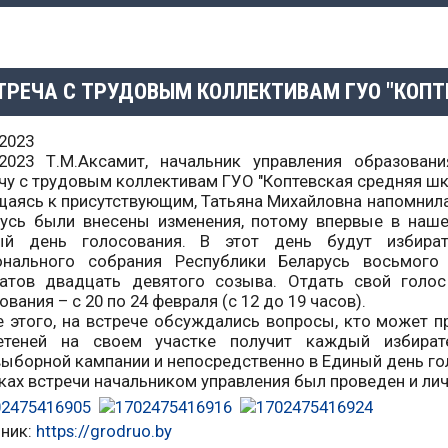
ТРЕЧА С ТРУДОВЫМ КОЛЛЕКТИВАМ ГУО "КОПТ
.2023
.2023 Т.М.Аксамит, начальник управления образован
чу с трудовым коллективам ГУО "Коптевская средняя шк
аясь к присутствующим, Татьяна Михайловна напомнила
усь были внесены изменения, потому впервые в наше
ый день голосования. В этот день будут избират
онального собрания Республики Беларусь восьмог
татов двадцать девятого созыва. Отдать свой голо
ования – с 20 по 24 февраля (с 12 до 19 часов).
 этого, на встрече обсуждались вопросы, кто может п
етеней на своем участке получит каждый избират
ыборной кампании и непосредственно в Единый день го
ках встречи начальником управления был проведен и лич
ник:
https://grodruo.by