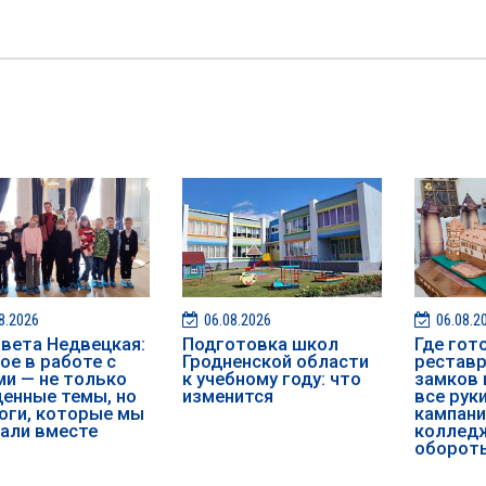
8.2026
06.08.2026
06.08.2
вета Недвецкая:
Подготовка школ
Где гот
ое в работе с
Гродненской области
рестав
и — не только
к учебному году: что
замков 
енные темы, но
изменится
все рук
оги, которые мы
кампани
али вместе
колледж
оборот