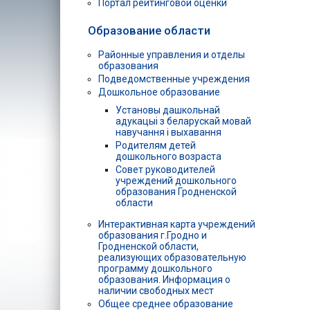
Портал рейтинговой оценки
Образование области
Районные управления и отделы
образования
Подведомственные учреждения
Дошкольное образование
Установы дашкольнай
адукацыі з беларускай мовай
навучання і выхавання
Родителям детей
дошкольного возраста
Совет руководителей
учреждений дошкольного
образования Гродненской
области
Интерактивная карта учреждений
образования г.Гродно и
Гродненской области,
реализующих образовательную
программу дошкольного
образования. Информация о
наличии свободных мест
Общее среднее образование