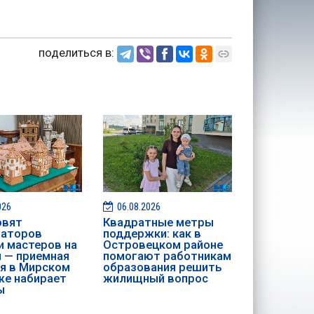
поделиться в:
026
06.08.2026
овят
Квадратные метры
раторов
поддержки: как в
и мастеров на
Островецком районе
и — приемная
помогают работникам
я в Мирском
образования решить
е набирает
жилищный вопрос
ы