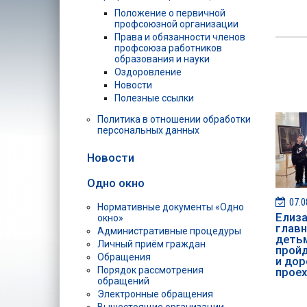
Положение о первичной
профсоюзной организации
Права и обязанности членов
профсоюза работников
образования и науки
Оздоровление
Новости
Полезные ссылки
Политика в отношении обработки
персональных данных
Новости
Одно окно
07.0
Нормативные документы «Одно
Елиза
окно»
главн
Административные процедуры
детьм
Личный приём граждан
пройд
Обращения
и дор
Порядок рассмотрения
проех
обращений
Электронные обращения