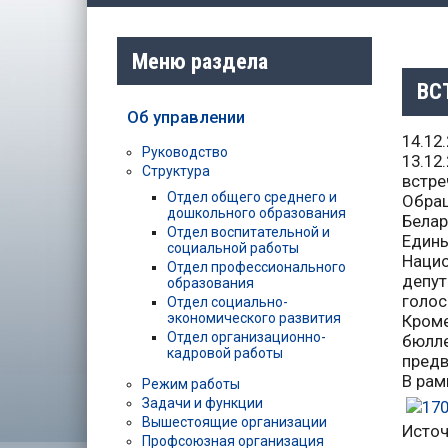
Меню раздела
ВС
Об управлении
14.12
Руководство
13.12
Структура
встре
Отдел общего среднего и
Обращ
дошкольного образования
Белар
Отдел воспитательной и
Един
социальной работы
Наци
Отдел профессионального
депу
образования
голос
Отдел социально-
экономического развития
Кроме
Отдел организационно-
бюлл
кадровой работы
предв
В рам
Режим работы
Задачи и функции
Вышестоящие организации
Источ
Профсоюзная организация