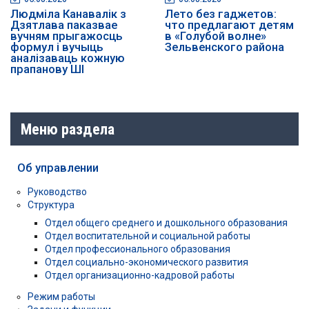
Людміла Канавалік з
Лето без гаджетов:
Дзятлава паказвае
что предлагают детям
вучням прыгажосць
в «Голубой волне»
формул і вучыць
Зельвенского района
аналізаваць кожную
прапанову ШІ
Меню раздела
Об управлении
Руководство
Структура
Отдел общего среднего и дошкольного образования
Отдел воспитательной и социальной работы
Отдел профессионального образования
Отдел социально-экономического развития
Отдел организационно-кадровой работы
Режим работы