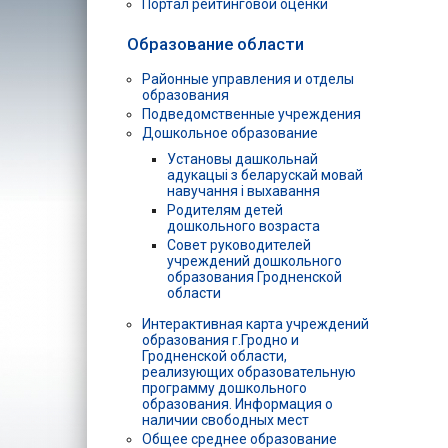
Портал рейтинговой оценки
Образование области
Районные управления и отделы
образования
Подведомственные учреждения
Дошкольное образование
Установы дашкольнай
адукацыі з беларускай мовай
навучання і выхавання
Родителям детей
дошкольного возраста
Совет руководителей
учреждений дошкольного
образования Гродненской
области
Интерактивная карта учреждений
образования г.Гродно и
Гродненской области,
реализующих образовательную
программу дошкольного
образования. Информация о
наличии свободных мест
Общее среднее образование