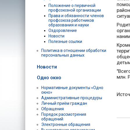
помощ
Положение о первичной
район
профсоюзной организации
ситуа
Права и обязанности членов
профсоюза работников
Родит
образования и науки
орган
Оздоровление
наним
Новости
Полезные ссылки
Кроме
терри
Политика в отношении обработки
персональных данных
общес
детьм
Новости
"Всег
млн. 
Одно окно
Нормативные документы «Одно
окно»
Источ
Административные процедуры
Личный приём граждан
Обращения
Порядок рассмотрения
обращений
Электронные обращения