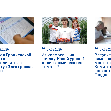
8.2026
07.08.2026
07.08.2
ол Гродненской
Из космоса — на
️️Вступ
сти
грядку! Какой урожай
кампан
единятся к
дали «космические»
монитор
ту «Электронная
томаты?
Комите
а»
госконт
Гроднен