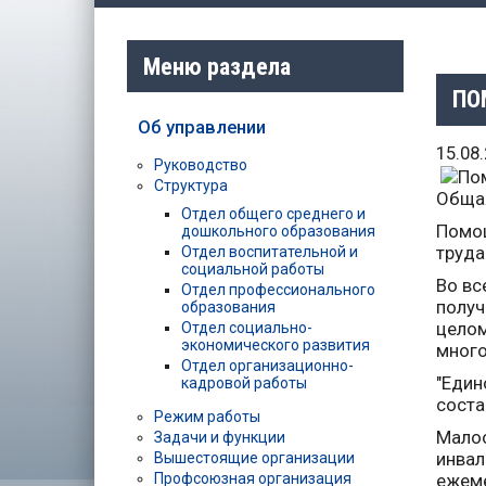
Меню раздела
ПО
Об управлении
15.08
Руководство
Структура
Общая
Отдел общего среднего и
Помощ
дошкольного образования
труда
Отдел воспитательной и
социальной работы
Во вс
Отдел профессионального
получ
образования
целом
Отдел социально-
экономического развития
много
Отдел организационно-
"Един
кадровой работы
соста
Режим работы
Малоо
Задачи и функции
инвал
Вышестоящие организации
ежеме
Профсоюзная организация