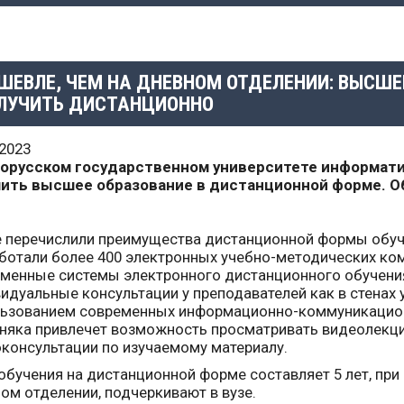
ШЕВЛЕ, ЧЕМ НА ДНЕВНОМ ОТДЕЛЕНИИ: ВЫСШЕ
ЛУЧИТЬ ДИСТАНЦИОННО
.2023
лорусском государственном университете информати
чить высшее образование в дистанционной форме. О
е перечислили преимущества дистанционной формы обуче
ботали более 400 электронных учебно-методических ко
менные системы электронного дистанционного обучения
идуальные консультации у преподавателей как в стенах у
ьзованием современных информационно-коммуникацион
няка привлечет возможность просматривать видеолекци
консультации по изучаемому материалу.
обучения на дистанционной форме составляет 5 лет, при
ом отделении, подчеркивают в вузе.