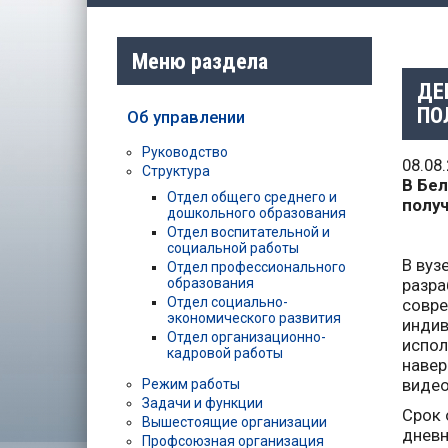
Меню раздела
ДЕ
ПО
Об управлении
Руководство
08.08
Структура
В Бе
Отдел общего среднего и
полу
дошкольного образования
Отдел воспитательной и
социальной работы
В вуз
Отдел профессионального
образования
разра
Отдел социально-
совре
экономического развития
индив
Отдел организационно-
испол
кадровой работы
навер
видео
Режим работы
Задачи и функции
Срок 
Вышестоящие организации
дневн
Профсоюзная организация