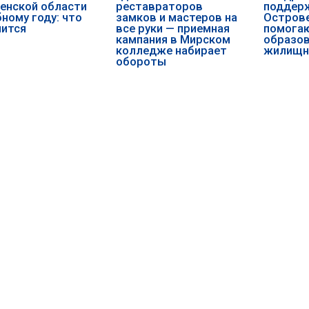
енской области
реставраторов
поддерж
бному году: что
замков и мастеров на
Острове
нится
все руки — приемная
помога
кампания в Мирском
образов
колледже набирает
жилищн
обороты