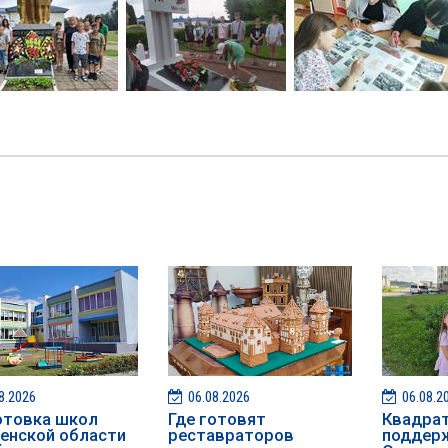
8.2026
06.08.2026
06.08.2
отовка школ
Где готовят
Квадра
енской области
реставраторов
поддерж