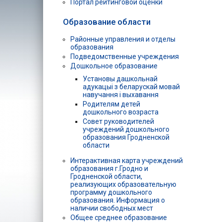
Портал рейтинговой оценки
Образование области
Районные управления и отделы
образования
Подведомственные учреждения
Дошкольное образование
Установы дашкольнай
адукацыі з беларускай мовай
навучання і выхавання
Родителям детей
дошкольного возраста
Совет руководителей
учреждений дошкольного
образования Гродненской
области
Интерактивная карта учреждений
образования г.Гродно и
Гродненской области,
реализующих образовательную
программу дошкольного
образования. Информация о
наличии свободных мест
Общее среднее образование