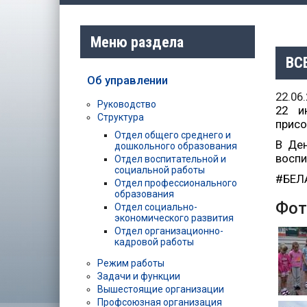
Меню раздела
ВС
Об управлении
22.06
Руководство
22 и
Структура
присо
Отдел общего среднего и
В Ден
дошкольного образования
воспи
Отдел воспитательной и
социальной работы
#БЕЛ
Отдел профессионального
образования
Фот
Отдел социально-
экономического развития
Отдел организационно-
кадровой работы
Режим работы
Задачи и функции
Вышестоящие организации
Профсоюзная организация