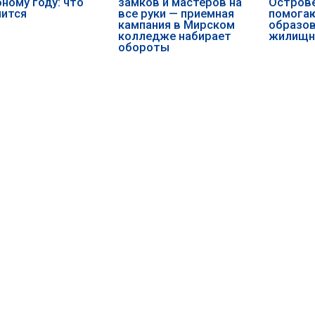
бному году: что
замков и мастеров на
Острове
нится
все руки — приемная
помога
кампания в Мирском
образов
колледже набирает
жилищн
обороты