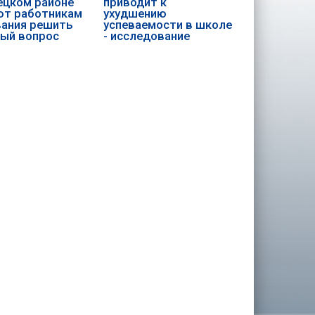
цком районе
приводит к
ют работникам
ухудшению
ания решить
успеваемости в школе
ый вопрос
- исследование