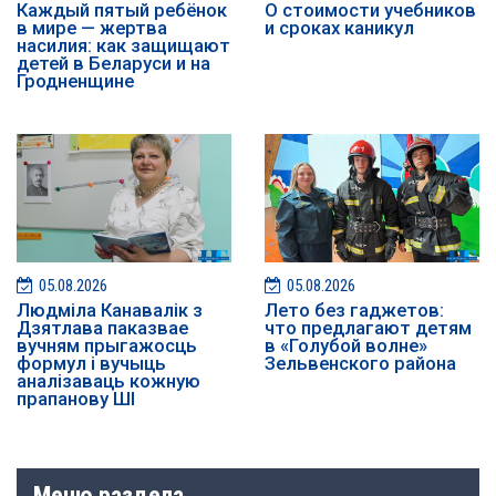
Каждый пятый ребёнок
О стоимости учебников
в мире — жертва
и сроках каникул
насилия: как защищают
детей в Беларуси и на
Гродненщине
05.08.2026
05.08.2026
Людміла Канавалік з
Лето без гаджетов:
Дзятлава паказвае
что предлагают детям
вучням прыгажосць
в «Голубой волне»
формул і вучыць
Зельвенского района
аналізаваць кожную
прапанову ШІ
Меню раздела