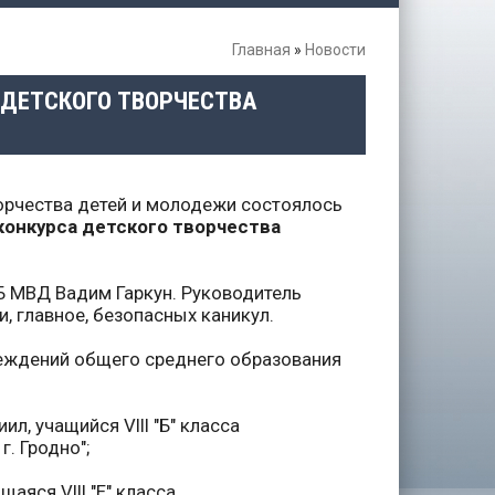
Главная
»
Новости
 ДЕТСКОГО ТВОРЧЕСТВА
орчества детей и молодежи состоялось
конкурса детского творчества
Б МВД Вадим Гаркун. Руководитель
, главное, безопасных каникул.
реждений общего среднего образования
л, учащийся VIII "Б" класса
. Гродно";
аяся VIII "Е" класса