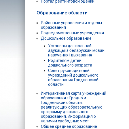
Портал рейтинговой оценки
Образование области
Районные управления и отделы
образования
Подведомственные учреждения
Дошкольное образование
Установы дашкольнай
адукацыі з беларускай мовай
навучання і выхавання
Родителям детей
дошкольного возраста
Совет руководителей
учреждений дошкольного
образования Гродненской
области
Интерактивная карта учреждений
образования г.Гродно и
Гродненской области,
реализующих образовательную
программу дошкольного
образования. Информация о
наличии свободных мест
Общее среднее образование