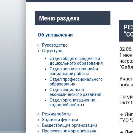
Меню раздела
РЕ
"С
Об управлении
Руководство
02.06
Структура
1 июн
Отдел общего среднего и
награ
дошкольного образования
"Соб
Отдел воспитательной и
социальной работы
Участ
Отдел профессионального
образования
побла
Отдел социально-
экономического развития
Среди
Отдел организационно-
Октяб
кадровой работы
🔸Дип
Режим работы
Задачи и функции
ГУО "
Вышестоящие организации
Профсоюзная организация
🔸Дип