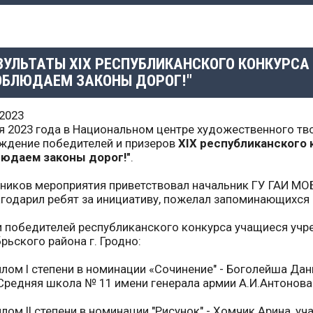
ЗУЛЬТАТЫ XIX РЕСПУБЛИКАНСКОГО КОНКУРСА
ОБЛЮДАЕМ ЗАКОНЫ ДОРОГ!"
.2023
я 2023 года в Национальном центре художественного тв
ждение победителей и призеров
XIX республиканского 
людаем законы дорог!"
.
ников мероприятия приветствовал начальник ГУ ГАИ МО
годарил ребят за инициативу, пожелал запоминающихся и
 победителей республиканского конкурса учащиеся уч
рьского района г. Гродно:
лом I степени в номинации «Сочинение" - Боголейша Дании
Средняя школа № 11 имени генерала армии А.И.Антонова г
лом II степени в номинации "Рисунок" - Хомчик Арина, учащ