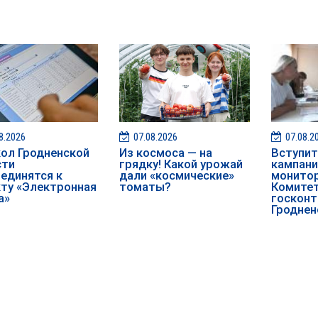
8.2026
07.08.2026
07.08.2
ол Гродненской
Из космоса — на
️️Вступ
сти
грядку! Какой урожай
кампан
единятся к
дали «космические»
монитор
ту «Электронная
томаты?
Комите
а»
госконт
Гроднен