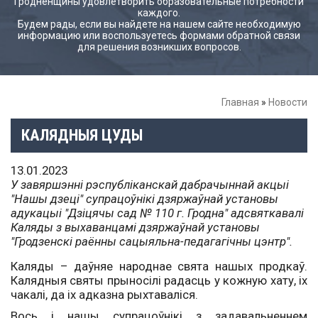
Гродненщины удовлетворить образовательные потребности
каждого.
Будем рады, если вы найдете на нашем сайте необходимую
информацию или воспользуетесь формами обратной связи
для решения возникших вопросов.
Главная
»
Новости
КАЛЯДНЫЯ ЦУДЫ
13.01.2023
У завяршэнні рэспубліканскай дабрачыннай акцыі
"Нашы дзеці" супрацоўнікі дзяржаўнай установы
адукацыі "Дзіцячы сад № 110 г. Гродна" адсвяткавалі
Каляды з выхаванцамі дзяржаўнай установы
"Гродзенскі раённы сацыяльна-педагагічны цэнтр".
Каляды – даўняе народнае свята нашых продкаў.
Калядныя святы прыносілі радасць у кожную хату, іх
чакалі, да іх адказна рыхтаваліся.
Вось і нашы супрацоўнікі з задавальненнем