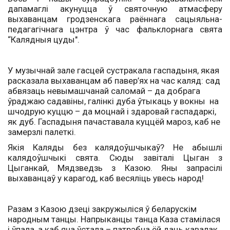
дапамаглі акунуцца ў святочную атмасферу
выхаванцам гродзенскага раённага сацыяльна-
педагагічнага цэнтра ў час фальклорнага свята
“Калядныя цуды".
У музычнай зале гасцей сустракала гаспадыня, якая
расказала выхаванцам аб павер’ях на час каляд: сад
абвязаць невымашчанай саломай – да добрага
ўраджаю садавіны, галінкі дуба ўтыкаць у вокны на
шчодрую куццю – да моцнай і здаровай гаспадаркі,
як дуб. Гаспадыня пачаставала куццёй мароз, каб не
замерзлі палеткі.
Якія Каляды без калядоўшчыкаў? Не абышлі
калядоўшчыкі свята. Сюды завіталі Цыган з
Цыганкай, Мядзведзь з Казою. Яны запрасілі
выхаванцаў у карагод, каб весяліць увесь народ!
Разам з Казою дзеці закружыліся ў беларускім
народным танцы. Напрыканцы танца Каза стамілася
і ўпала, а каб яна ўстала – патрэбна ёй даць кавалак