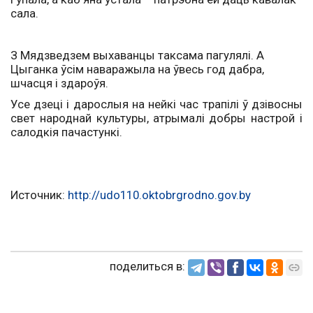
сала.
З Мядзведзем выхаванцы таксама пагулялі. А
Цыганка ўсім наваражыла на ўвесь год дабра,
шчасця і здароўя.
Усе дзеці і дарослыя на нейкі час трапілі ў дзівосны
свет народнай культуры, атрымалі добры настрой і
салодкія пачастункі.
Источник:
http://udo110.oktobrgrodno.gov.by
поделиться в: