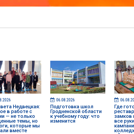
8.2026
06.08.2026
06.08.2
вета Недвецкая:
Подготовка школ
Где гот
ое в работе с
Гродненской области
рестав
и — не только
к учебному году: что
замков 
енные темы, но
изменится
все рук
оги, которые мы
кампани
али вместе
колледж