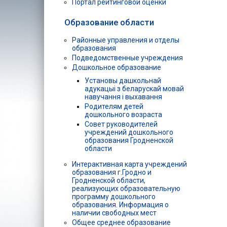
Портал рейтинговой оценки
Образование области
Районные управления и отделы
образования
Подведомственные учреждения
Дошкольное образование
Установы дашкольнай
адукацыі з беларускай мовай
навучання і выхавання
Родителям детей
дошкольного возраста
Совет руководителей
учреждений дошкольного
образования Гродненской
области
Интерактивная карта учреждений
образования г.Гродно и
Гродненской области,
реализующих образовательную
программу дошкольного
образования. Информация о
наличии свободных мест
Общее среднее образование