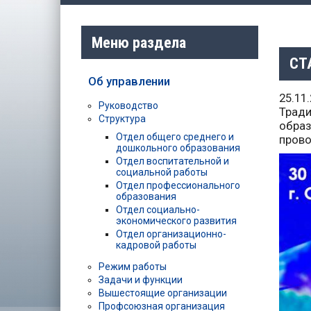
Меню раздела
СТ
Об управлении
25.11
Руководство
Трад
Структура
образ
Отдел общего среднего и
прово
дошкольного образования
Отдел воспитательной и
социальной работы
Отдел профессионального
образования
Отдел социально-
экономического развития
Отдел организационно-
кадровой работы
Режим работы
Задачи и функции
Вышестоящие организации
Профсоюзная организация