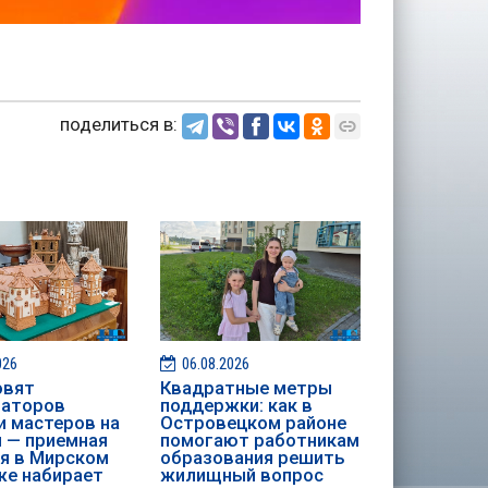
поделиться в:
026
06.08.2026
овят
Квадратные метры
раторов
поддержки: как в
и мастеров на
Островецком районе
и — приемная
помогают работникам
я в Мирском
образования решить
е набирает
жилищный вопрос