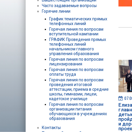
Вышестоящие организации
Часто задаваемые вопросы
Горячие линии
График тематических прямых
телефонных линий
Горячая линия по вопросам
вступительной кампании
ГРАФИК Проведения прямых
телефонных линий
начальником главного
управления образования
Горячая линия по вопросам
лицензирования
Горячая линия по вопросам
оплаты труда
Горячая линия по вопросам
проведения итоговой
аттестации, приема в средние
школы, гимназии, лицеи,
07.0
кадетское училище
Горячая линия по вопросам
Елиза
организации питания
главн
обучающихся в учреждениях
детьм
образования
пройд
и дор
Контакты
проех