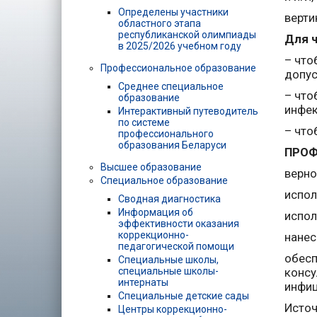
Определены участники
верти
областного этапа
республиканской олимпиады
Для ч
в 2025/2026 учебном году
– что
Профессиональное образование
допус
Среднее специальное
– что
образование
инфек
Интерактивный путеводитель
по системе
– что
профессионального
образования Беларуси
ПРОФ
Высшее образование
верно
Специальное образование
испол
Сводная диагностика
Информация об
испол
эффективности оказания
коррекционно-
нанес
педагогической помощи
обес
Специальные школы,
специальные школы-
консу
интернаты
инфиц
Специальные детские сады
Источ
Центры коррекционно-