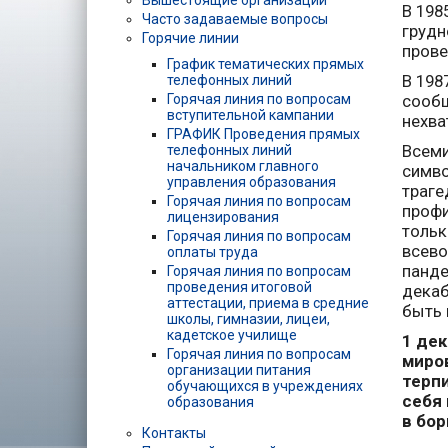
Вышестоящие организации
В 198
Часто задаваемые вопросы
грудн
Горячие линии
прове
График тематических прямых
В 198
телефонных линий
Горячая линия по вопросам
сообщ
вступительной кампании
нехва
ГРАФИК Проведения прямых
Всеми
телефонных линий
начальником главного
симво
управления образования
траге
Горячая линия по вопросам
профи
лицензирования
тольк
Горячая линия по вопросам
всево
оплаты труда
панде
Горячая линия по вопросам
проведения итоговой
декаб
аттестации, приема в средние
быть 
школы, гимназии, лицеи,
кадетское училище
1 де
Горячая линия по вопросам
миров
организации питания
терпи
обучающихся в учреждениях
себя 
образования
в бор
Контакты