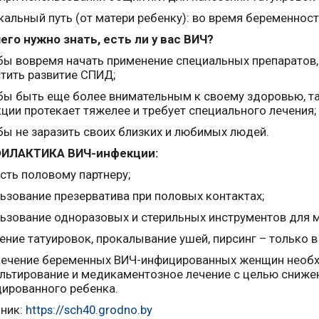
кальный путь (от матери ребенку): во время беременност
его нужно знать, есть ли у вас ВИЧ?
бы вовремя начать применение специальных препаратов,
тить развитие СПИД;
бы быть еще более внимательным к своему здоровью, та
ции протекает тяжелее и требует специального лечения;
бы не заразить своих близких и любимых людей.
ИЛАКТИКА ВИЧ-инфекции:
сть половому партнеру;
ьзование презерватива при половых контактах;
ьзование одноразовых и стерильных инструментов для 
ение татуировок, прокалывание ушей, пирсинг – только в
печение беременных ВИЧ-инфицированных женщин необ
льтирование и медикаментозное лечение с целью сниже
ированного ребенка.
ник:
https://sch40.grodno.by