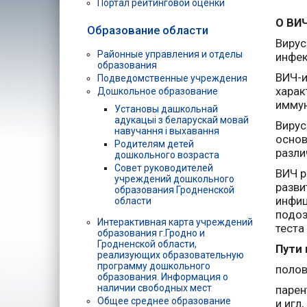
Портал рейтинговой оценки
О ВИ
Образование области
Вирус
Районные управления и отделы
инфек
образования
ВИЧ-и
Подведомственные учреждения
харак
Дошкольное образование
иммун
Установы дашкольнай
адукацыі з беларускай мовай
Вирус
навучання і выхавання
основ
Родителям детей
разли
дошкольного возраста
Совет руководителей
ВИЧ р
учреждений дошкольного
разви
образования Гродненской
инфиц
области
подоз
Интерактивная карта учреждений
теста
образования г.Гродно и
Гродненской области,
Пути 
реализующих образовательную
программу дошкольного
полов
образования. Информация о
наличии свободных мест
парен
Общее среднее образование
и игл