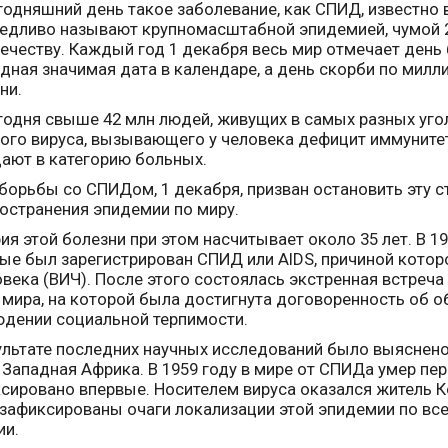
годняшний день такое заболевание, как СПИД, известно 
едливо называют крупномасштабной эпидемией, чумой 2
ечеству. Каждый год 1 декабря весь мир отмечает день
дная значимая дата в календаре, а день скорби по мил
ни.
годня свыше 42 млн людей, живущих в самых разных уго
ого вируса, вызывающего у человека дефицит иммуните
ают в категорию больных.
борьбы со СПИДом, 1 декабря, призван остановить эту 
остранения эпидемии по миру.
ия этой болезни при этом насчитывает около 35 лет. В 
ые был зарегистрирован СПИД или AIDS, причиной котор
овека (ВИЧ). После этого состоялась экстренная встреч
 мира, на которой была достигнута договоренность об
дении социальной терпимости.
ультате последних научных исследований было выяснено
 Западная Африка. В 1959 году в мире от СПИДа умер пе
сировано впервые. Носителем вируса оказался житель Кон
зафиксированы очаги локализации этой эпидемии по всему
ии.