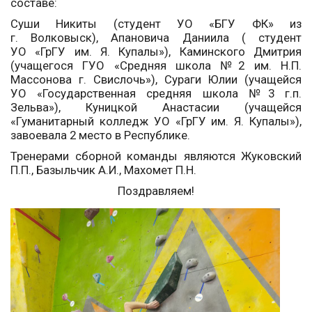
составе:
Суши Никиты (студент УО «БГУ ФК» из
г. Волковыск),
Апановича Даниила ( студент
УО «ГрГУ им. Я. Купалы»),
Каминского Дмитрия
(учащегося ГУО «Средняя школа №2 им. Н.П.
Массонова г. Свислочь»),
Сураги Юлии (учащейся
УО «Государственная средняя школа №3 г.п.
Зельва»),
Куницкой Анастасии (учащейся
«Гуманитарный колледж УО «ГрГУ им. Я. Купалы»),
завоевала 2 место в Республике.
Тренерами сборной команды являются Жуковский
П.П., Базыльчик А.И., Махомет П.Н.
Поздравляем!