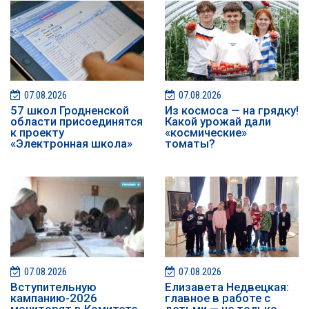
07.08.2026
07.08.2026
57 школ Гродненской
Из космоса — на грядку!
области присоединятся
Какой урожай дали
к проекту
«космические»
«Электронная школа»
томаты?
07.08.2026
07.08.2026
️️Вступительную
Елизавета Недвецкая:
кампанию-2026
главное в работе с
мониторят в Комитете
детьми — не только