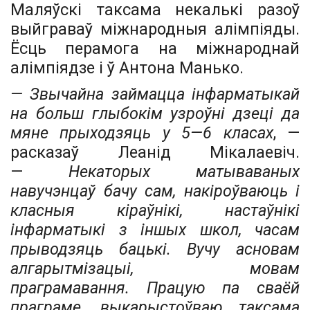
Маляўскі таксама некалькі разоў
выйграваў міжнародныя алімпіяды.
Ёсць перамога на міжнароднай
алімпіядзе і ў Антона Манько.
— Звычайна займацца інфарматыкай
на больш глыбокім узроўні дзеці да
мяне прыходзяць у 5—6 класах
, —
расказаў Леанід Мікалаевіч.
—
Некаторых матываваных
навучэнцаў бачу сам, накіроўваюць і
класныя кіраўнікі, нас­таўнікі
інфарматыкі з іншых школ, часам
прыводзяць бацькі. Вучу асновам
алгарытмізацыі, мовам
праграмавання. Працую па сваёй
праграме, выкарыстоўваю таксама