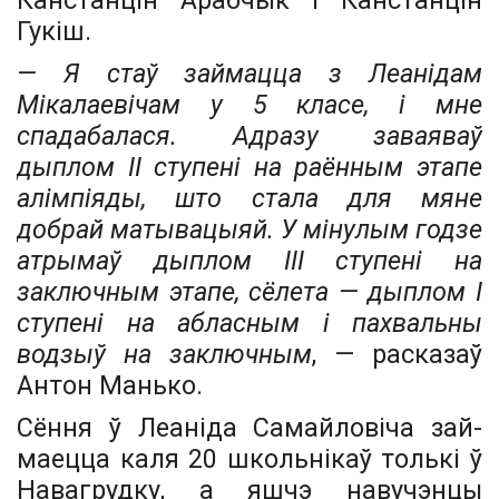
Канстанцін Арабчык і Канстанцін
Гукіш.
— Я стаў займацца з Леанідам
Мікалаевічам у 5 класе, і мне
спадабалася. Адразу заваяваў
дыплом II ступені на раённым этапе
алімпіяды, што стала для мяне
добрай матывацыяй. У мінулым годзе
атрымаў дыплом III ступені на
заключным этапе, сёлета — дыплом I
ступені на абласным і пахвальны
водзыў на заключным
, — расказаў
Антон Манько.
Сёння ў Леаніда Самайловіча зай­
маецца каля 20 школьнікаў толькі ў
Навагрудку, а яшчэ навучэнцы