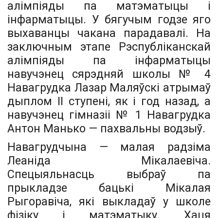
алімпіяды па матэматыцы і
інфарматыцы. У бягучым годзе яго
выхаванцы чакана парадавалі. На
заключным этапе Рэс­публіканскай
алімпіяды па інфарматыцы
навучэнец сярэдняй школы № 4
Навагрудка Лазар Маляўскі атрымаў
дыплом II ступені, як і год назад, а
навучэнец гімназіі № 1 Навагрудка
Антон Манько — пахвальны водзыў.
Навагрудчына — малая радзіма
Леаніда Мікалаевіча.
Спецыяльнасць выбраў па
прыкладзе бацькі Мікалая
Рыгоравіча, які выкладаў у школе
фізіку і матэматыку. Хаця