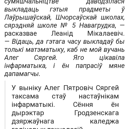
сумяшчальніцтве даводзілася
выкладаць гэтыя прадметы ў
Лаўрышаўскай, Шчорсаўскай школах,
сярэдняй школе № 5 Навагрудка
, —
расказ­вае Леанід Мікалаевіч.
—
Відаць, да гэтага часу выкладаў бы
толькі матэматыку, каб не мой вучань
Алег Сяргей. Яго цікавіла
інфарматыка, і ён папрасіў мяне
дапамагчы.
У выніку Алег Пятровіч Сяргей
таксама стаў настаўнікам
інфарматыкі. Сёння ён
дырэктар Гродзенскага
дзяржаўнага каледжа