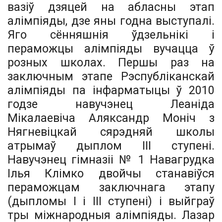
вазіў дзяцей на абласны этап
алімпіяды, дзе яны годна выступалі.
Яго сённяшнія ўдзельнікі і
пераможцы алімпіяды вучацца ў
розных школах. Першы раз на
заключным этапе Рэспубліканскай
алімпіяды па інфарматыцы ў 2010
годзе навучэнец Леаніда
Мікалаевіча Аляксандр Моніч з
Нягневіцкай сярэдняй школы
атрымаў дыплом III ступені.
Навучэнец гімназіі № 1 Навагрудка
Ілья Клімко двойчы станавіўся
пераможцам заключнага этапу
(дыпломы I і III ступені) і выйграў
тры міжнародныя алімпіяды. Лазар