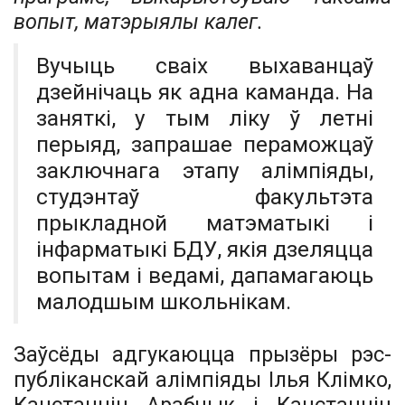
вопыт, матэрыялы калег.
Вучыць сваіх выхаванцаў
дзейнічаць як адна каманда. На
заняткі, у тым ліку ў летні
перыяд, запрашае пераможцаў
заключнага этапу алімпіяды,
студэнтаў факультэта
прыкладной матэматыкі і
інфарматыкі БДУ, якія дзеляцца
вопытам і ведамі, дапамагаюць
малодшым школьнікам.
Заўсёды адгукаюцца прызёры рэс­
публіканскай алімпіяды Ілья Клімко,