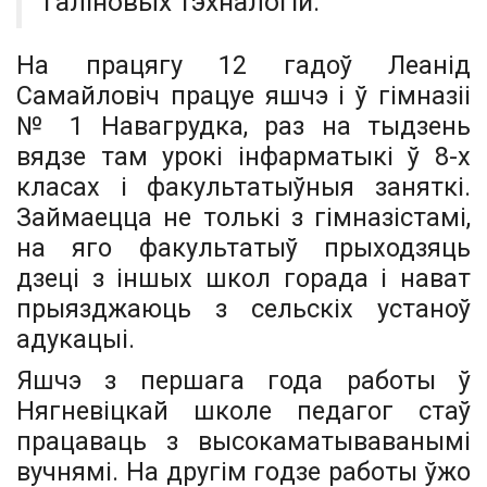
галіновых тэхналогій.
На працягу 12 гадоў Леанід
Самайловіч працуе яшчэ і ў гімназіі
№ 1 Навагрудка, раз на тыдзень
вядзе там урокі інфарматыкі ў 8-х
класах і факультатыўныя заняткі.
Займаецца не толькі з гімназістамі,
на яго факультатыў прыходзяць
дзеці з іншых школ горада і нават
прыязджаюць з сельскіх устаноў
адукацыі.
Яшчэ з першага года работы ў
Нягневіцкай школе педагог стаў
працаваць з высокаматываванымі
вучнямі. На другім го­дзе работы ўжо