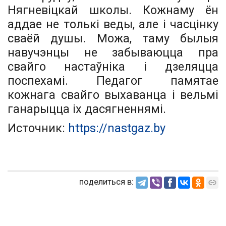
Нягневіцкай школы. Кожнаму ён
аддае не толькі веды, але і часцінку
сваёй душы. Можа, таму былыя
навучэнцы не забываюцца пра
свайго настаўніка і дзеляцца
поспехамі. Педагог памятае
кожнага свайго выхаванца і вельмі
ганарыцца іх дасягненнямі.
Источник:
https://nastgaz.by
поделиться в: