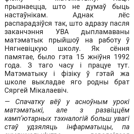
прызнаецца, што не думаў быць
настаўнікам. Аднак лёс
распарадзіўся так, што адразу пасля
заканчэння УВА дыпламаваны
матэматык прыйшоў на работу ў
Нягневіцкую школу. Як сёння
памятае, было гэта 15 жніўня 1992
года. З таго часу і працуе тут.
Матэматыку і фізіку ў гэтай жа
школе выкладае яго родны брат
Сяргей Мікалаевіч.
— Спачатку вёў у асноўным урокі
матэматыкі, але з развіццём
камп’ютарных тэхналогій больш увагі
стаў удзя­ляць інфарматыцы, па