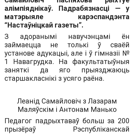
Самайловіч паспяхова рыхтуе
алімпіяднікаў.
Падрабязнасці — у
матэрыяле карэспандэнта
“Настаўніцкай газеты”.
З адоранымі навучэнцамі ён
займаецца не толькі ў сваёй
установе адукацыі, але і ў гімназіі №
1 Навагрудка. На факультатыўныя
заняткі да яго прыяз­джаюць
старшакласнікі з усяго раёна.
Леанід Самайловіч з Лазарам
Маляўскім і Антонам Манько
Педагог падрыхтаваў больш за 200
прызёраў Рэспубліканскай