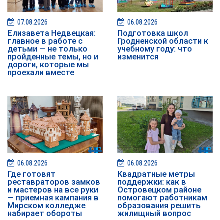
07.08.2026
06.08.2026
Елизавета Недвецкая:
Подготовка школ
главное в работе с
Гродненской области к
детьми — не только
учебному году: что
пройденные темы, но и
изменится
дороги, которые мы
проехали вместе
06.08.2026
06.08.2026
Где готовят
Квадратные метры
реставраторов замков
поддержки: как в
и мастеров на все руки
Островецком районе
— приемная кампания в
помогают работникам
Мирском колледже
образования решить
набирает обороты
жилищный вопрос