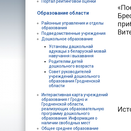
Портал рейтинговой оценки
«По
Образование области
Бре
при
Районные управления и отделы
образования
Вит
Подведомственные учреждения
Дошкольное образование
Установы дашкольнай
адукацыі з беларускай мовай
навучання і выхавання
Родителям детей
дошкольного возраста
Совет руководителей
учреждений дошкольного
образования Гродненской
области
Интерактивная карта учреждений
образования г.Гродно и
Гродненской области,
Ист
реализующих образовательную
программу дошкольного
образования. Информация о
наличии свободных мест
Общее среднее образование