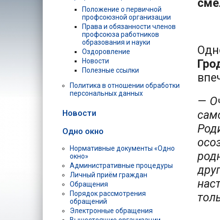
сме
Положение о первичной
профсоюзной организации
Права и обязанности членов
профсоюза работников
образования и науки
Одн
Оздоровление
Новости
Гро
Полезные ссылки
впе
Политика в отношении обработки
персональных данных
— О
Новости
сам
Род
Одно окно
осо
Нормативные документы «Одно
род
окно»
Административные процедуры
друг
Личный приём граждан
нас
Обращения
Порядок рассмотрения
толь
обращений
Электронные обращения