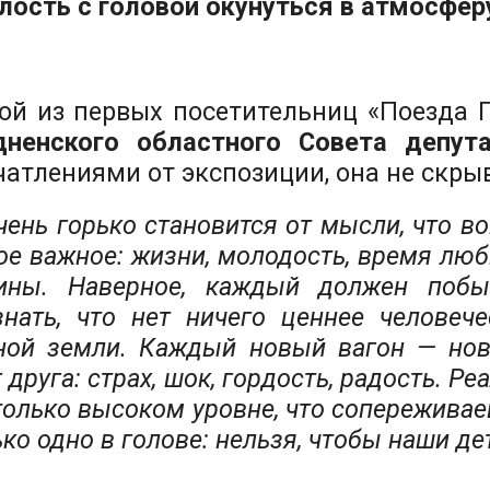
лость с головой окунуться в атмосфер
ой из первых посетительниц «Поезда 
дненского областного Совета депут
чатлениями от экспозиции, она не скрыв
чень горько становится от мысли, что в
ое важное: жизни, молодость, время люб
ины. Наверное, каждый должен побы
знать, что нет ничего ценнее человеч
ной земли. Каждый новый вагон — нов
 друга: страх, шок, гордость, радость. Р
только высоком уровне, что сопереживае
ко одно в голове: нельзя, чтобы наши де