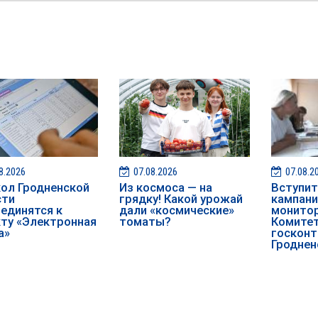
8.2026
07.08.2026
07.08.2
ол Гродненской
Из космоса — на
️️Вступ
сти
грядку! Какой урожай
кампан
единятся к
дали «космические»
монитор
ту «Электронная
томаты?
Комите
а»
госконт
Гроднен