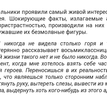
льники проявили самый живой интерес
ея. Шокирующие факты, излагаемые 
пристрастностью, производили на них
ужавшие их безмолвные фигуры.
 никогда не видела столько горя и т
терянно рассказывает восьмиклассниц
й жизни такого нет и не было никогда. 
ент, когда мне хотелось взять себе ча
я героев. Переносишься в их реальност
о, что являешься только сторонним наб
тянуть руку, вытереть слезы, вывести из
а, выдернуть хоть кого-нибудь из этого а