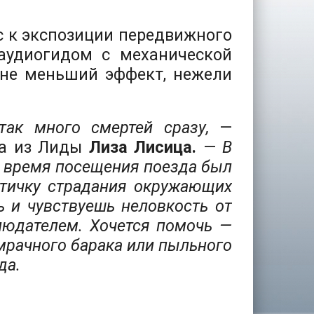
 к экспозиции передвижного
аудиогидом с механической
 не меньший эффект, нежели
ак много смертей сразу,
—
а из Лиды
Лиза Лисица.
—
В
Во время посещения поезда был
стичку страдания окружающих
ь и чувствуешь неловкость от
людателем. Хочется помочь —
 мрачного барака или пыльного
да.