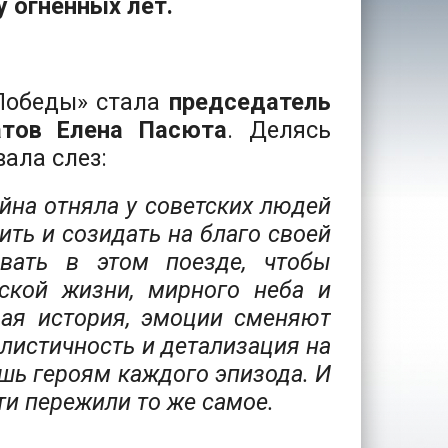
у огненных лет.
Победы» стала
председатель
атов Елена Пасюта
. Делясь
ала слез:
ойна отняла у советских людей
ить и созидать на благо своей
вать в этом поезде, чтобы
еской жизни, мирного неба и
ая история, эмоции сменяют
еалистичность и детализация на
шь героям каждого эпизода. И
ти пережили то же самое.