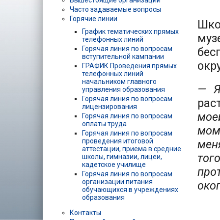
Вышестоящие организации
Часто задаваемые вопросы
Горячие линии
Шко
График тематических прямых
муз
телефонных линий
Горячая линия по вопросам
бес
вступительной кампании
окр
ГРАФИК Проведения прямых
телефонных линий
начальником главного
— Я
управления образования
Горячая линия по вопросам
рас
лицензирования
мое
Горячая линия по вопросам
оплаты труда
мом
Горячая линия по вопросам
проведения итоговой
мен
аттестации, приема в средние
тог
школы, гимназии, лицеи,
кадетское училище
про
Горячая линия по вопросам
организации питания
окоп
обучающихся в учреждениях
образования
Контакты