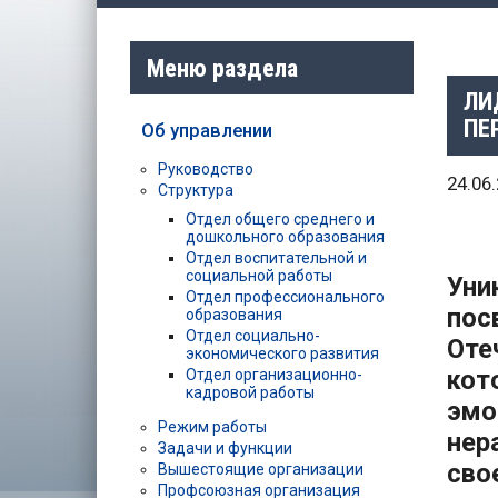
Меню раздела
ЛИ
ПЕ
Об управлении
Руководство
24.06
Структура
Отдел общего среднего и
дошкольного образования
Отдел воспитательной и
социальной работы
Уни
Отдел профессионального
по
образования
Отдел социально-
Оте
экономического развития
кот
Отдел организационно-
кадровой работы
эмо
Режим работы
нер
Задачи и функции
сво
Вышестоящие организации
Профсоюзная организация