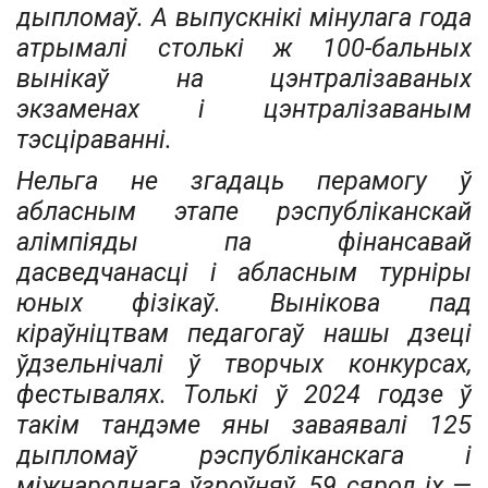
дыпломаў. А выпускнікі мінулага года
атрымалі столькі ж 100-бальных
вынікаў на цэнтралізаваных
экзаменах і цэнтралізаваным
тэсціраванні.
Нельга не згадаць перамогу ў
абласным этапе рэспубліканскай
алімпіяды па фінансавай
дасведчанасці і абласным турніры
юных фізікаў. Вынікова пад
кіраўніцтвам педагогаў нашы дзеці
ўдзельнічалі ў творчых конкурсах,
фестывалях. Толькі ў 2024 годзе ў
такім тандэме яны заваявалі 125
дыпломаў рэспубліканскага і
міжнароднага ўзроўняў, 59 сярод іх —