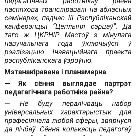
педагагічных работнікаў раёна
паспяхова трансліравалі на абласных
семінарах, падчас III Рэспубліканскай
канферэнцыі “Цеплыня сэрцаў”. Да
таго ж ЦКРНіР Мастоў з мінулага
навучальнага года ўключыўся ў
рэалізацыю інавацыйнага праекта
рэспубліканскага ўзроўню.
Мэтанакіравана і планамерна
— Як сёння выглядае партрэт
педагагічнага работніка раёна?
— Не буду пераліч­ваць набор
універсальных характарыстык для
прафесіянала любой сферы, звярнуся
да лічбаў. Сёння колькасць педагогаў