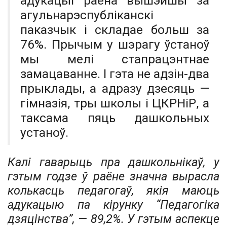
адукацыі раёна вышэйшы за
агульнарэспубліканскі
паказчык і складае больш за
76%. Прычым у шэрагу ўстаноў
мы мелі стапрацэнтнае
замацаванне. І гэта не адзін-два
прыклады, а адразу дзесяць —
гімназія, тры школы і ЦКРНіР, а
таксама пяць дашкольных
устаноў.
Калі гаварыць пра дашкольнікаў, у
гэтым годзе ў раёне значна вырасла
колькасць педагогаў, якія маюць
адукацыю па кірунку “Педагогіка
дзяцінства”, — 89,2%. У гэтым аспекце