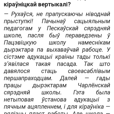
кіраўніцкай вертыкалі?
— Рухаўся, не прапускаючы ніводнай
прыступкі! Пачынаў сацыяльным
педагогам у Пескаўскай сярэдняй
школе, пасля быў пераведзены ў
Пацэвіцкую школу намеснікам
дырэктара па выхаваўчай рабоце. У
сістэме адукацыі краіны тады толькі
з’явілася такая пасада. Так што
давялося стаць своеасаблівым
першапраходцам. Далей — гады
працы дырэктарам Чарлёнскай
сярэдняй школы. Гэта была
нетыповая ўстанова адукацыі з
пячным ацяпленнем, і для кіраўніка —
вялізны пласт работы. Але школа —