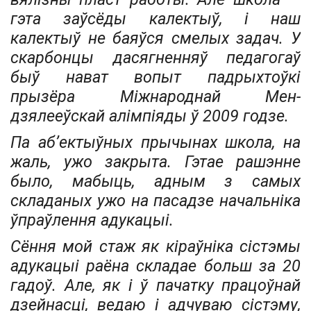
гэта заўсёды калектыў, і наш
калектыў не баяўся смелых задач. У
скарбонцы дасягненняў педагогаў
быў нават вопыт падрыхтоўкі
прызёра Міжнароднай Мен­
дзялееўскай алімпіяды ў 2009 годзе.
Па аб’ектыўных прычынах школа, на
жаль, ужо закрыта. Гэтае рашэнне
было, мабыць, адным з самых
складаных ужо на пасадзе начальніка
ўпраўлення адукацыі.
Сёння мой стаж як кіраўніка сістэмы
адукацыі раёна складае больш за 20
гадоў. Але, як і ў пачатку працоўнай
дзейнасці, ведаю і адчуваю сістэму,