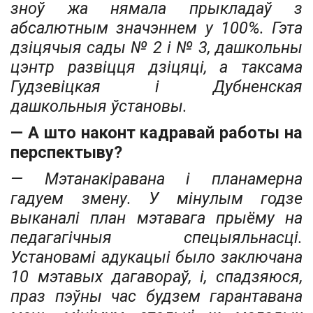
зноў жа нямала прыкладаў з
абсалютным значэннем у 100%. Гэта
дзіцячыя сады № 2 і № 3, дашкольны
цэнтр развіцця дзіцяці, а таксама
Гудзевіцкая і Дубненская
дашкольныя ўстановы.
— А што наконт кадравай работы на
перспектыву?
— Мэтанакіравана і планамерна
гадуем змену. У мінулым годзе
выканалі план мэтавага прыёму на
педагагічныя спецыяльнасці.
Установамі адукацыі было заключана
10 мэтавых дагавораў, і, спадзяюся,
праз пэўны час будзем гарантавана