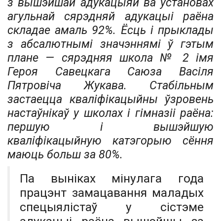
з вышэйшай адукацыяй ва ўстановах
агульнай сярэдняй адукацыі раёна
складае амаль 92%. Ёсць і прыклады
з абсалютнымі значэннямі ў гэтым
плане — сярэдняя школа № 2 імя
Героя Савецкага Саюза Васіля
Пятровіча Жукава. Стабільным
застаецца кваліфікацыйны ўзровень
настаўнікаў у школах і гімназіі раёна:
першую і вышэйшую
кваліфікацыйную катэгорыю сёння
маюць больш за 80%.
Па выніках мінулага года
працэнт замацавання маладых
спецыялістаў у сістэме