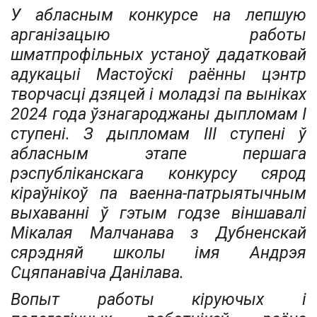
У абласным конкурсе на лепшую
арганізацыю работы
шматпрофільных устаноў дадатковай
адукацыі Мастоўскі раён­ны цэнтр
творчасці дзяцей і моладзі па выніках
2024 года ўзнагароджаны дыпломам I
ступені. З дыпломам III ступені ў
абласным этапе першага
рэспубліканскага конкурсу сярод
кіраўнікоў па ваенна-патрыятычным
выхаванні ў гэтым годзе віншавалі
Мікалая Малчанава з Дубненскай
сярэдняй школы імя Андрэя
Сцяпанавіча Данілава.
Вопыт работы кіруючых і