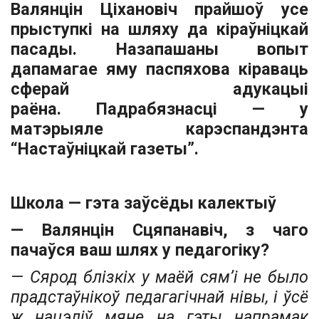
Валянцін Ціхановіч прайшоў усе
прыступкі на шляху да кіраўніцкай
пасады. Назапашаны вопыт
дапамагае яму паспяхова кіраваць
сферай адукацыі
раёна. Падрабязнасці — у
матэрыяле карэспандэнта
“Настаўніцкай газеты”.
Школа — гэта заўсёды калектыў
— Валянцін Сцяпанавіч, з чаго
пачаўся ваш шлях у педагогіку?
— Сярод блізкіх у маёй сям’і не было
прадстаўнікоў педагагічнай нівы, і ўсё
ж нацэліў мяне на гэты напрамак