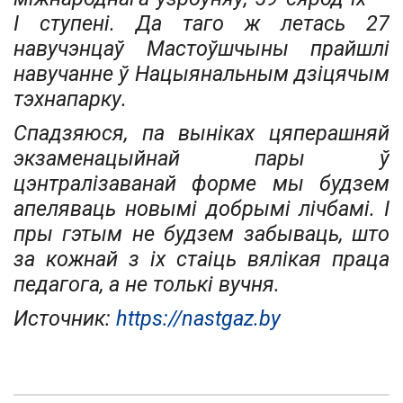
I ступені. Да таго ж летась 27
навучэнцаў Мастоўшчыны прайшлі
навучанне ў Нацыянальным дзіцячым
тэхнапарку.
Спадзяюся, па выніках цяперашняй
экзаменацыйнай пары ў
цэнтралізаванай форме мы будзем
апеляваць новымі доб­рымі лічбамі. І
пры гэтым не будзем забываць, што
за кожнай з іх стаіць вялікая праца
педагога, а не толькі вучня.
Источник:
https://nastgaz.by