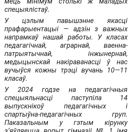
мець мінімум столькі ж маладых
спецыялістаў.
У цэлым павышэнне якасці
прафарыентацыі — адзін з важных
напрамкаў нашай работы. У класах
педагагічнай, аграрнай, ваенна-
патрыятычнай, інжынернай,
медыцынскай накіраванасці ў нас
вучыўся кожны трэці вучань 10—11
класаў.
У 2024 годзе на педагагічныя
спецыяльнасці паступіла 14
выпускнікоў педагагічных і
спартыўна-педагагічных груп.
Паказальным у гэтым кірунку
з’яўляецца вопыт гімназіі № 1 імя