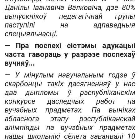
Данілы Іванавіча Валковіча, дзе 80%
выпускнікоў педагагічнай групы
паступілі на адпаведныя
спецыяльнасці.
— Пра поспехі сістэмы адукацыі
часта гавораць у разрэзе поспехаў
вучняў…
— У мінулым навучальным годзе ў
скарбонцы такіх дасягненняў у нас
два дыпломы ў рэспубліканскім
конкурсе даследчых работ па
вучэбных прадметах. Па выніках
абласнога этапу рэспубліканскай
алімпіяды па вучэбных прадметах
нашы школьнікі сёлета заваявалі 10