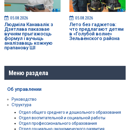
05.08.2026
05.08.2026
Людміла Канавалік з
Лето без гаджетов:
Дзятлава паказвае
что предлагают детям
вучням прыгажосць
в «Голубой волне»
формул і вучыць
Зельвенского района
аналізаваць кожную
прапанову ШІ
Меню раздела
Об управлении
Руководство
Структура
Отдел общего среднего и дошкольного образования
Отдел воспитательной и социальной работы
Отдел профессионального образования
Отдел социально-экономического развития