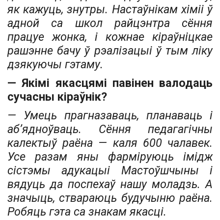
як кажуць, знутры.
Настаўнікам хіміі ў
адной са школ райцэнтра сёння
працуе жонка, і кожнае кіраўніцкае
рашэнне бачу ў рэалізацыі ў тым ліку
дзякуючы гэтаму.
— Якімі якасцямі павінен валодаць
сучасны кіраўнік?
— Умець прагназаваць, плана­ваць і
аб’ядноўваць. Сёння педагагічны
калектыў раёна — каля 600 чалавек.
Усе разам яны фарміруюць імідж
сістэмы адукацыі Мастоўшчыны і
вядуць да поспехаў нашу моладзь. А
значыць, ствараюць будучыню раёна.
Робяць гэта са знакам якасці.