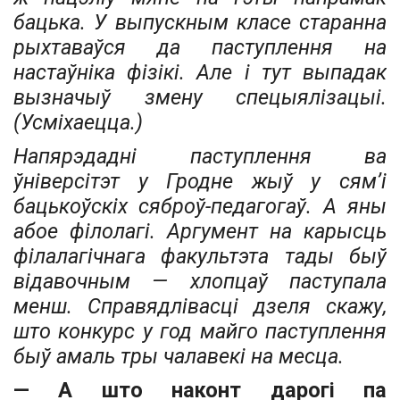
бацька. У выпускным класе старанна
рыхтаваўся да паступлення на
настаўніка фізікі. Але і тут выпадак
вызначыў змену спецыялізацыі.
(Усміхаецца.)
Напярэдадні паступлення ва
ўніверсітэт у Гродне жыў у сям’і
бацькоўскіх сяб­роў-педагогаў. А яны
абое філолагі. Аргумент на карысць
філалагічнага факультэта тады быў
відавочным — хлопцаў паступала
менш. Справядлівасці дзеля скажу,
што конкурс у год майго паступлення
быў амаль тры чалавекі на месца.
— А што наконт дарогі па