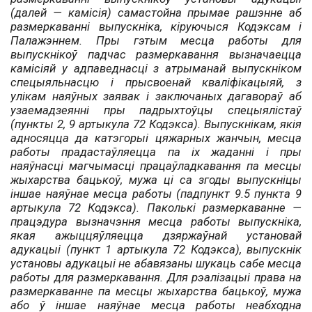
(далей — камісія) самастойна прымае рашэнне аб
размеркаванні выпускніка, кіруючыся Кодэксам і
Палажэннем. Пры гэтым месца работы для
выпускнікоў падчас размеркавання вызначаецца
камісіяй у адпаведнасці з атрыманай выпускніком
спецыяльнасцю і прысвоенай кваліфікацыяй, з
улікам наяўных заявак і заключаных дагавораў аб
узаема­дзеянні пры падрыхтоўцы спецыялістаў
(пункты 2, 9 артыкула 72 Кодэкса). Выпускнікам, якія
адносяцца да катэгорыі цяжарных жанчын, месца
работы прадастаўляецца па іх жаданні і пры
наяўнасці магчымасці працаўладкавання па месцы
жыхарства бацькоў, мужа ці са згоды выпускніцы
іншае наяўнае месца работы (падпункт 9.5 пункта 9
артыкула 72 Кодэкса). Паколькі размеркаванне —
працэдура вызначэння месца работы выпускніка,
якая ажыццяўляецца дзяржаўнай установай
адукацыі (пункт 1 артыкула 72 Кодэкса), выпускнік
установы адукацыі не абавязаны шукаць сабе месца
работы для размеркавання. Для рэалізацыі права на
размеркаванне па месцы жыхарства баць­коў, мужа
або ў іншае наяўнае месца работы неабходна