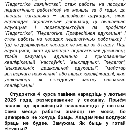
“Педагогіка дзяцінства”, стаж работы на пасадах
педагагічных работнікаў не меншы за 3 гады; да
пасады загадчыка — вышэйшая адукацыя, якая
адпавядае педагагічнай дзейнасці, ці вышэйшая
адукацыя і перападрыхтоўка па профілях
“Педагогіка”, “Педагогіка. Прафесійная адукацыя” і
стаж работы на пасадах педагагічных работнікаў і
(ці) на дзяржаўных пасадах не менш за 5 гадоў. Пад
адукацыяй, якая адпавядае педагагічнай дзейнасці,
трэба разумець адукацыю з прысваеннем
кваліфікацый “настаўнік”, “выкладчык”, “педагог”,
“выхавальнік да­школьнай адукацыі”, “майстар
вытворчага навучання” або іншых кваліфікацый, якія
ўключаюць як складовую частку названыя
кваліфікацыі.
—
Студэнтка 4 курса павінна нара­дзіць у лютым
2025 года, размеркаванне ў сакавіку. Прыём
заявак ад арганізацый заканчваецца ў лютым.
Сама месца работы знайсці не можа, бо
цяжарных не хочуць ­браць. Акадэмічны водпуск
браць не будзе. Замужам. Як быць у гэтай
сітуацыі?