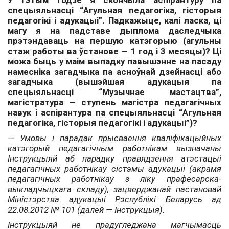
У гэтым годзе я скончыла аспірантуру па
спецыяльнасці “Агульная педагогіка, гісторыя
педагогікі і адукацыі”. Падкажыце, калі ласка, ці
магу я на падставе дыплома даследчыка
прэтэндаваць на першую катэгорыю (агульны
стаж работы ва ўстанове — 1 год і 3 месяцы)? Ці
можа быць у маім выпадку павышэнне на пасаду
намесніка загадчыка па асноўнай дзейнасці або
загадчыка (вышэйшая адукацыя па
спецыяльнасці “Музычнае мастацтва”,
магістратура — ступень магістра педагагічных
навук і аспірантура па спецыяльнасці “Агульная
педагогіка, гісторыя педагогікі і адукацыі”)?
— Умовы і парадак прысваення кваліфікацыйных
катэгорый педагагічным работнікам вызначаны
Інструкцыяй аб парадку правядзення атэстацыі
педагагічных работнікаў сістэмы адукацыі (акрамя
педагагічных работнікаў з ліку прафесарска-
выкладчыцкага складу), зацверджанай пастановай
Міністэрства адукацыі Рэспублікі Беларусь ад
22.08.2012 № 101 (далей — Інструкцыя).
Інструкцыяй не прадугледжана магчымасць