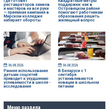
Где готовят
Квадратные метры
реставраторов замков
поддержки: как в
и мастеров на все руки
Островецком районе
— приемная кампания в
помогают работникам
Мирском колледже
образования решить
набирает обороты
жилищный вопрос
06.08.2026
06.08.2026
Раннее использование
В Беларуси с 1
детьми соцсетей
сентября
приводит к ухудшению
устанавливаются
успеваемости в школе -
новации в школьном
исследование
питании
Меню раздела