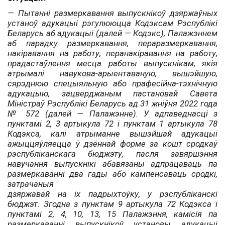
— Пытанні размеркавання выпускнікоў дзяржаўных
устаноў адукацыі рэгулююцца Кодэксам Рэспублікі
Беларусь аб адукацыі (далей — Кодэкс), Палажэннем
аб парадку размеркавання, пераразмеркавання,
накіравання на работу, перанакіравання на работу,
прадастаўлення месца работы выпускнікам, якія
атрымалі навукова-арыентаваную, вышэйшую,
сярэднюю спецыяльную або прафесійна-тэхнічную
адукацыю, зацверджаным пастановай Савета
Міністраў Рэс­публікі Беларусь ад 31 жніўня 2022 года
№ 572 (далей — Палажэнне). У адпаведнасці з
пунктамі 2, 3 артыкула 72 і пунктам 1 артыкула 78
Кодэкса, калі атрыманне вышэйшай адукацыі
ажыццяўляецца ў дзённай форме за кошт сродкаў
рэспуб­ліканскага бюджэту, пасля завяршэння
навучання выпускнікі абавязаны адпрацаваць па
размеркаванні два гады або кампенсаваць сродкі,
затрачаныя
дзяржавай на іх падрыхтоўку, у рэспуб­ліканскі
бюджэт. Згодна з пунктам 9 артыкула 72 Кодэкса і
пунктамі 2, 4, 10, 13, 15 Палажэння, камісія па
размеркаванні выпускнікоў установы адукацыі