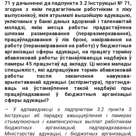
71 у дачыненні да падпункта 3.2 Інструкцыі № 71,
згодна з якім педагагічным работнікам з ліку
выпускнікоў, якія атрымалі вышэйшую адукацыю,
уключаных у банкі даных адоранай і таленавітай
моладзі, якім месца работы прадастаўлена
шляхам размеркавання (пераразмеркавання),
працаўладкавання ў лік броні, накіравання на
работу (перанакіравання на работу) у бюджэтныя
арганізацыі сферы адукацыі, на працягу тэрміну
абавязковай работы ўстанаўліваецца надбаўка ў
памеры 45 працэнтаў ад акладу. Ці можа малады
спецыяліст, які адпрацоўвае тэрмін абавязковай
работы пасля заканчэння навукова-
арыентаванай адукацыі (аспірантура), прэтэнда­
ваць на ўстанаўленне такой надбаўкі пры
працаўладкаванні ў бюджэтныя арганізацыі
сферы адукацыі?
— У адпаведнасці з падпунктам 3.2 пункта 3
Інструкцыі аб парадку ажыццяўлення і памерах
стымулюючых і кампенсуючых выплат работнікам
бюджэтных арганізацый, падпарадкаваных
Міністэрству адукацыі, і бюджэтных арганізацый,