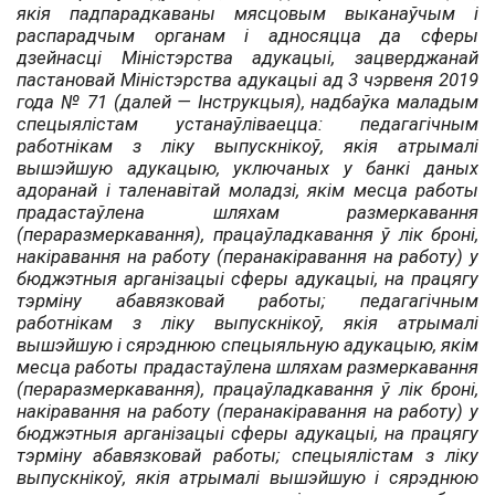
якія падпарадкаваны мясцовым выканаўчым і
распарадчым органам і адносяцца да сферы
дзейнасці Міністэрства адукацыі, зацверджанай
пастановай Міністэрства адукацыі ад
3 чэрвеня 2019
года № 71 (далей — Інструкцыя), надбаўка маладым
спецыялістам устанаўліваецца: педагагічным
работнікам з ліку выпускнікоў, якія атрымалі
вышэйшую адукацыю, уключаных у банкі даных
адоранай і таленавітай моладзі, якім месца работы
прадастаўлена шляхам размеркавання
(пераразмеркавання), працаўладкавання ў лік броні,
накіравання на работу (перанакіравання на работу) у
бюджэтныя арганізацыі сферы адукацыі, на працягу
тэрміну абавязковай работы; педагагічным
работнікам з ліку выпускнікоў, якія атрымалі
вышэйшую і сярэднюю спецыяльную адукацыю, якім
месца работы прадастаўлена шляхам размеркавання
(пераразмеркавання), працаўладкавання ў лік броні,
накіравання на работу (перанакіравання на работу) у
бюджэтныя арганізацыі сферы адукацыі, на працягу
тэрміну абавязковай работы; спецыялістам з ліку
выпускнікоў, якія атрымалі вышэйшую і сярэднюю