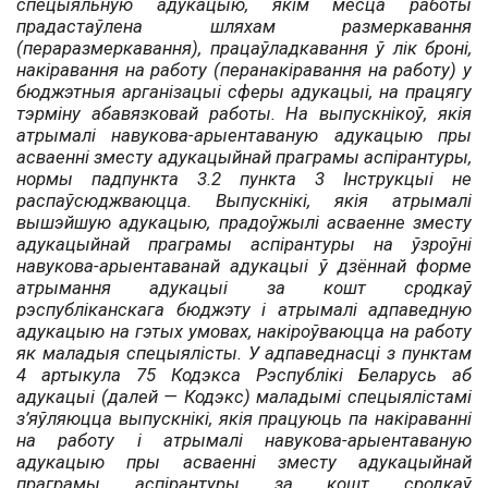
спецыяльную адукацыю, якім месца работы
прадастаўлена шляхам размеркавання
(пераразмеркавання), працаўладкавання ў лік броні,
накіравання на работу (перанакіравання на работу) у
бюджэтныя арганізацыі сферы адукацыі, на працягу
тэрміну абавязковай работы. На выпускнікоў, якія
атрымалі навукова-арыентаваную адукацыю пры
асваенні зместу адукацыйнай праграмы аспірантуры,
нормы падпункта 3.2 пункта 3 Інструкцыі не
распаўсюджваюцца. Выпускнікі, якія атрымалі
вышэйшую адукацыю, прадоўжылі асваенне зместу
адукацыйнай праграмы аспірантуры на ўзроўні
навукова-арыентаванай адукацыі ў дзённай форме
атрымання адукацыі за кошт сродкаў
рэспубліканскага бюджэту і атрымалі адпаведную
адукацыю на гэтых умовах, накіроўваюцца на работу
як маладыя спецыялісты. У адпаведнасці з пунктам
4 артыкула 75 Кодэкса Рэспублікі Беларусь аб
адукацыі (далей — Кодэкс) маладымі спецыялістамі
з’яўляюцца выпускнікі, якія працуюць па накіраванні
на работу і атрымалі навукова-арыентаваную
адукацыю пры асваенні зместу адукацыйнай
праграмы аспірантуры за кошт сродкаў