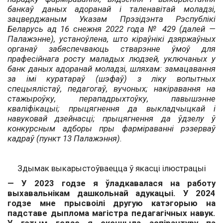
банкаў даных адоранай і таленавітай моладзі,
зацверджаным Указам Прэзідэнта Рэспублікі
Беларусь ад 16 снежня 2022 года № 429 (далей —
Палажэнне), устаноўлена, што кіраўнікі дзяржаўных
органаў забяспечваюць стварэнне ўмоў для
прафесійнага росту маладых лю­дзей, уключаных у
банк даных адоранай моладзі, шляхам: замацавання
за імі куратараў (шэфаў) з ліку вопытных
спецыялістаў, педагогаў, вучоных; накіравання на
стажыроўку, перападрыхтоўку, павышэнне
кваліфікацыі; прыцягнення да выкладчыцкай і
навуковай дзейнасці; прыцягнення да ўдзелу ў
конкурсным адборы пры фарміраванні рэзерваў
кадраў (пункт 13 Палажэння).
Здымак выкарыстоўваецца ў якасці ілюстрацыі
— У 2023 годзе я ўладкавалася на работу
выхавальнікам дашкольнай адукацыі. У 2024
годзе мне прысвоілі другую катэгорыю на
падставе дыплома магістра педагагічных навук.