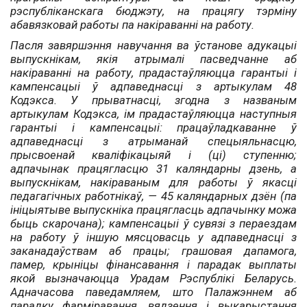
рэспубліканскага бюджэту, на працягу тэрміну
абавязковай работы па накіраванні на работу.
Пасля завяршэння навучання ва ўстанове адукацыі
выпускнікам, якія атрымалі пасведчанне аб
накіраванні на работу, прадастаўляюцца гарантыі і
кампенсацыі ў адпаведнасці з артыкулам 48
Кодэкса. У прыватнасці, згодна з названым
артыкулам Кодэкса, ім прадастаўляюцца наступныя
гарантыі і кампенсацыі: працаўладкаванне ў
адпаведнасці з атрыманай спецыяльнасцю,
прысвоенай кваліфікацыяй і (ці) ступенню;
адпачынак працягласцю 31 каляндарны дзень, а
выпускнікам, накіраваным для работы ў якасці
педагагічных работнікаў, — 45 каляндарных дзён (па
ініцыятыве выпускніка працягласць адпачынку можа
быць скарочана); кампенсацыі ў сувязі з пераездам
на работу ў іншую мясцовасць у адпаведнасці з
заканадаўствам аб працы; грашовая дапамога,
памер, крыніцы фінансавання і парадак выплаты
якой вызначаюцца Урадам Рэспуб­лікі Беларусь.
Адначасова паведамляем, што Палажэннем аб
парадку фарміравання, вядзення і выкарыстання