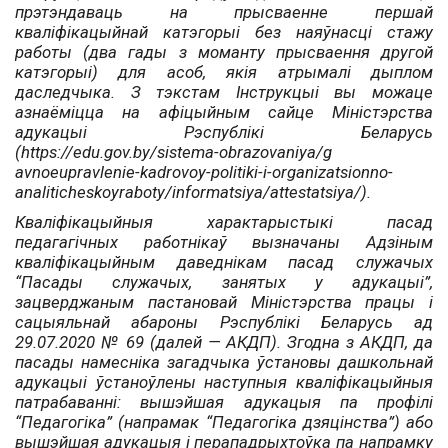
прэтэндаваць на прысваенне першай
кваліфікацыйнай катэгорыі без наяўнасці стажу
работы (два гады з моманту прысваення другой
катэгорыі) для асоб, якія атрымалі дыплом
даследчыка. З тэкстам Інструкцыі вы можаце
азнаёміцца на афіцыйным сайце Міністэрства
адукацыі Рэспублікі Беларусь
(https://edu.gov.by/sistema-obrazovaniya/g
avnoeupravlenie-kadrovoy-politiki-i-organizatsionno-
analiticheskoyraboty/informatsiya/attestatsiya/).
Кваліфікацыйныя характарыстыкі пасад
педагагічных работнікаў вызначаны Адзіным
кваліфікацыйным даведнікам пасад служачых
“Пасады служачых, занятых у адукацыі”,
зацверджаным пастановай Міністэрства працы і
сацыяльнай абароны Рэспублікі Беларусь ад
29.07.2020 № 69 (далей — АКДП). Згодна з АКДП, да
пасады намесніка загадчыка ўстановы дашкольнай
адукацыі ўстаноўлены наступныя кваліфікацыйныя
патрабаванні: вышэйшая адукацыя па профілі
“Педагогіка” (напрамак “Педагогіка дзяцінства”) або
вышэйшая адукацыя і перападрыхтоўка па напрамку