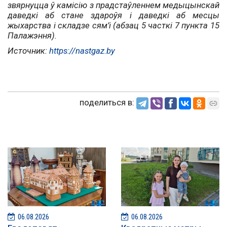
звярнуцца ў камісію з прадстаўленнем медыцынскай
даведкі аб стане здароўя і даведкі аб месцы
жыхарства і складзе сям’і (абзац 5 часткі 7 пункта 15
Палажэння).
Источник:
https://nastgaz.by
поделиться в:
06.08.2026
06.08.2026