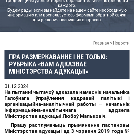
Гродненщины удовлетворить образовательные потребности
каждого.
Будем рады, если вы найдете на нашем сайте необходимую
информацию или воспользуетесь формами обратной связи
для решения возникших вопросов.
Главная
»
Новости
ПРА РАЗМЕРКАВАННЕ І НЕ ТОЛЬКІ:
РУБРЫКА «ВАМ АДКАЗВАЕ
МІНІСТЭРСТВА АДУКАЦЫІ»
31.12.2024
На пытанні чытачоў адказала намеснік начальніка
Галоўнага ўпраўлення кадравай палітыкі і
арганізацыйна-аналітычнай работы — начальнік
інфармацыйна-аналітычнага аддзела
Міністэрства адукацыі Любоў Мальковіч.
— Прашу растлумачыць прымяненне пастановы
Міністэрства адукацыі ад 3 чэрвеня 2019 года №