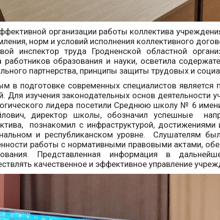
ффективной организации работы коллектива учреждени
ления, норм и условий исполнения коллективного догово
овой инспектор труда Гродненской областной органи
 работников образования и науки, осветила содержат
льного партнерства, принципы защиты трудовых и соци
м в подготовке современных специалистов является п
й. Для изучения законодательных основ деятельности 
огического лидера посетили Среднюю школу № 6 имени 
йлович, директор школы, обозначил успешные напра
ктива, познакомил с инфраструктурой, достижениями 
ональном и республиканском уровне. Слушателям бы
нности работы с нормативными правовыми актами, об
зования. Представленная информация в дальней
ствлять качественное и эффективное управление учреж