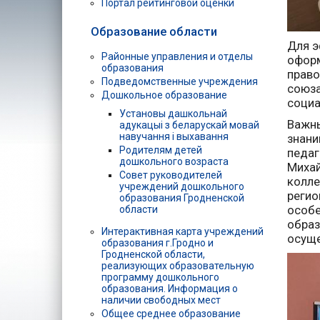
Портал рейтинговой оценки
Образование области
Для э
Районные управления и отделы
оформ
образования
прав
Подведомственные учреждения
союза
Дошкольное образование
социа
Установы дашкольнай
Важны
адукацыі з беларускай мовай
навучання і выхавання
знани
Родителям детей
педаг
дошкольного возраста
Миха
Совет руководителей
колле
учреждений дошкольного
реги
образования Гродненской
особе
области
обра
Интерактивная карта учреждений
осуще
образования г.Гродно и
Гродненской области,
реализующих образовательную
программу дошкольного
образования. Информация о
наличии свободных мест
Общее среднее образование