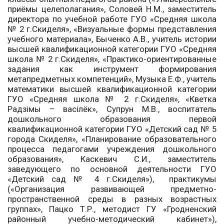
приёмы целеполагания», Соловей Н.М., заместитель
директора по учебной работе ГУО «Средняя школа
№ 2 г.Скиделя», «Визуальные формы представления
учебного материала», Быченко А.В., учитель истории
высшей квалификационной категории ГУО «Средняя
школа № 2 г.Скиделя», «Практико-ориентированные
задания как инструмент формирования
метапредметных компетенций», Музыка Е.Ф., учитель
математики высшей квалификационной категории
ГУО «Средняя школа № 2 г.Скиделя», «Кветка
Радзімы – васілёк», Супрун М.В., воспитатель
дошкольного образования первой
квалификационной категории ГУО «Детский сад № 5
города Скиделя», «Планирование образовательного
процесса педагогами учреждения дошкольного
образования», Каскевич С.И., заместитель
заведующего по основной деятельности ГУО
«Детский сад № 4 г.Скиделя»), практикумы
(«Организация развивающей предметно-
пространственной среды в разных возрастных
группах», Пацко Т.Р., методист ГУ «Гродненский
районный учебно-методический кабинет»),