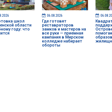
8.2026
06.08.2026
06.08.2
отовка школ
Где готовят
Квадра
енской области
реставраторов
поддерж
бному году: что
замков и мастеров на
Острове
нится
все руки — приемная
помога
кампания в Мирском
образов
колледже набирает
жилищн
обороты