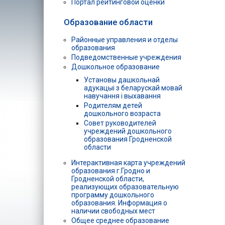
Портал рейтинговой оценки
Образование области
Районные управления и отделы
образования
Подведомственные учреждения
Дошкольное образование
Установы дашкольнай
адукацыі з беларускай мовай
навучання і выхавання
Родителям детей
дошкольного возраста
Совет руководителей
учреждений дошкольного
образования Гродненской
области
Интерактивная карта учреждений
образования г.Гродно и
Гродненской области,
реализующих образовательную
программу дошкольного
образования. Информация о
наличии свободных мест
Общее среднее образование