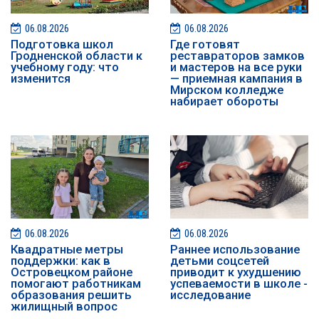
06.08.2026
06.08.2026
Подготовка школ
Где готовят
Гродненской области к
реставраторов замков
учебному году: что
и мастеров на все руки
изменится
— приемная кампания в
Мирском колледже
набирает обороты
06.08.2026
06.08.2026
Квадратные метры
Раннее использование
поддержки: как в
детьми соцсетей
Островецком районе
приводит к ухудшению
помогают работникам
успеваемости в школе -
образования решить
исследование
жилищный вопрос