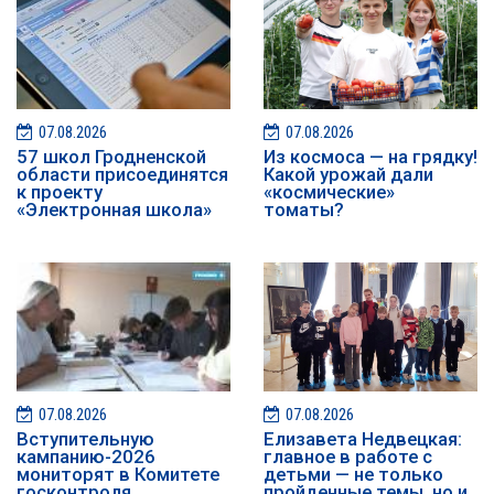
07.08.2026
07.08.2026
57 школ Гродненской
Из космоса — на грядку!
области присоединятся
Какой урожай дали
к проекту
«космические»
«Электронная школа»
томаты?
07.08.2026
07.08.2026
️️Вступительную
Елизавета Недвецкая:
кампанию-2026
главное в работе с
мониторят в Комитете
детьми — не только
госконтроля
пройденные темы, но и