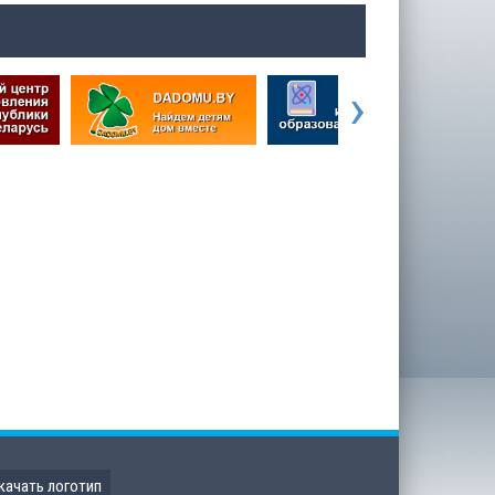
›
качать логотип