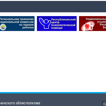
ненского облисполкома:
С