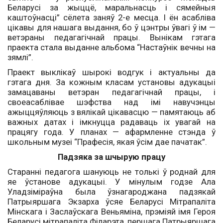
Беларусі за жыццё, маральнасць і сямейныя
каштоўнасці” сёлета заняў 2-е месца. І ён асабліва
цікавы для нашага выдання, бо ў цэнтры ўвагі ў ім —
ветэраны педагагічнай працы. Вынікам гэтага
праекта стала выданне альбома “Настаўнік вечны на
зямлі”.
Праект выклікаў шырокі водгук і актуальны да
гэтага дня. За кожным класам установы адукацыі
замацаваны ветэран педагагічнай працы, і
своеасаблівае шэфства над імі навучэнцы
ажыццяўляюць з вялікай цікавасцю — памятаюць аб
важных датах і імкнуцца радаваць іх увагай на
працягу года. У планах — афармленне стэнда ў
школьным музеі “Прафесія, якая ўсім дае пачатак”.
Падзяка за шчырую працу
Старанні педагога шануюць не толькі ў роднай для
яе ўстанове адукацыі. У мінулым годзе Ала
Уладзіміраўна была ўзнагароджана падзякай
Патрыяршага ­Экзарха ­ўсяе Беларусі Мітрапаліта
Мінскага і Заслаўскага Веньяміна, прэміяй імя Героя
Беларусі мітрапаліта Філарэта, першага Патрыяршага