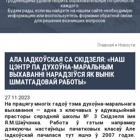
Гродненщины удовлетворить образовательные потребности
каждого.
Будем рады, если вы найдете на нашем сайте необходимую
информацию или воспользуетесь формами обратной связи
для решения возникших вопросов.
Главная
»
Новости
АЛА ІАДКОЎСКАЯ СА СКІДЗЕЛЯ: «НАШ
ЦЭНТР ПА ДУХОЎНА-МАРАЛЬНЫМ
ВЫХАВАННІ НАРАДЗІЎСЯ ЯК ВЫНІК
ШМАТГАДОВАЙ РАБОТЫ»
27.11.2023
На працягу многіх гадоў тэма духоўна­-маральнага
выхавання — адна з ключавых у адукацыйнай
прасторы сярэдняй школы № 3 Скідзеля імя
Я.М.Шаўчэнка. Работа ў гэтым напрамку
дзякуючы настаўніцы пачатковых класаў Але
Іадкоўскай пачалася тут яшчэ ў 2007 годзе.