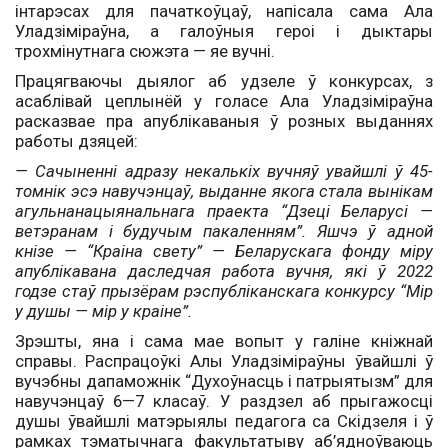
інтарэсах для пачаткоўцаў, напісала сама Ала
Уладзіміраўна, а галоўныя героі і дык­тары
трохмінутнага сюжэта — яе вучні.
Працягваючы дыялог аб удзеле ў конкурсах, з
асаблівай цеплынёй у голасе Ала Уладзіміраўна
расказвае пра апублікаваныя ў розных выданнях
работы дзяцей:
— Сачыненні адразу некалькіх вучняў увайшлі ў 45-
томнік эсэ навучэнцаў, выданне якога стала вынікам
агульнанацыянальнага праекта “Дзеці Беларусі —
ветэранам і будучым пакаленням”. Яшчэ ў адной
кнізе — “Краіна свету” — Беларус­кага фонду міру
апублікавана даследчая работа вучня, які ў 2022
годзе стаў прызёрам рэспубліканскага конкурсу “Мір
у душы — мір у краіне”.
Зрэшты, яна і сама мае вопыт у галіне кніжнай
справы. Распрацоўкі Алы Ула­дзіміраўны ўвайшлі ў
вучэбны дапаможнік “Духоўнасць і патрыятызм” для
навучэнцаў 6—7 класаў. У раздзел аб прыгажосці
душы ўвайшлі матэрыялы педагога са Скідзеля і ў
рамках тэматычнага факультатыву аб’ядноўваюць