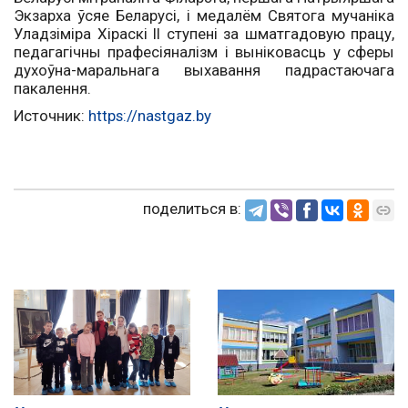
Экзарха ўсяе Беларусі, і медалём Святога мучаніка
Уладзіміра Хіраскі ІІ ступені за шматгадовую працу,
педагагічны прафесіяналізм і выніко­васць у сферы
духоўна-маральнага выхавання падрастаючага
пакалення.
Источник:
https://nastgaz.by
поделиться в: