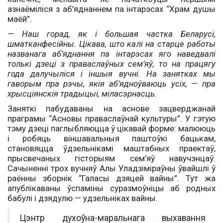
азнаёміліся з аб’яднаннем па інтарэсах “Храм душы
маёй”.
— Наш горад, як і большая частка Беларусі,
шматканфесійны. Цікава, што калі на старце работы
названага аб’яднання па інтарэсах яго наведвалі
толькі дзеці з праваслаўных сем’яў, то на працягу
года далучыліся і іншыя вучні. На занятках мы
гаворым пра рэчы, якія аб’ядноўваюць усіх, — пра
хрысціянскія традыцыі, міласэрнасць.
Заняткі пабудаваны на аснове зацверджанай
праграмы “Асновы праваслаўнай культуры”. У гэтую
тэму дзеці паглыбляюцца ў цікавай форме: малююць
і робяць віншавальныя паштоўкі бацькам,
становяцца ўдзельнікамі маштабных праектаў,
прысвечаных гісторыям сем’яў навучэнцаў.
Сачыненні трох вучняў Алы Ула­дзіміраўны ўвайшлі ў
раённы зборнік “Галасы дзяцей вайны”. Тут жа
апублікаваны ўспаміны суразмоўніцы аб родных
бабулі і дзядулю — удзельніках вайны.
Цэнтр духоўна-маральнага выхавання