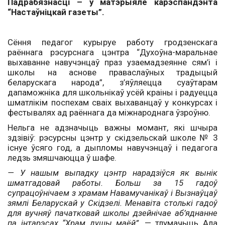
Падрабязнасці – у матэрыяле карэспандэнта
“Настаўніцкай газеты”.
Сёння педагог курыруе работу гро­дзенскага
раённага рэсурснага цэнтра “Духоўна-маральнае
выхаванне навучэнцаў праз узаемадзеянне сям’і і
школы на аснове праваслаўных традыцый
беларускага народа”, з’яўляецца суаўтарам
дапаможніка для школьнікаў усёй краіны і радуецца
шматлікім поспехам сваіх выхаванцаў у конкурсах і
фестывалях ад раённага да міжнароднага ўзроўню.
Нельга не адзначыць важны момант, які шчыра
здзівіў: рэсурсны цэнтр у скі­дзельскай школе № 3
існуе ўсяго год, а дыпломы навучэнцаў і педагога
ледзь змяшчаюцца ў шафе.
— У нашым выпадку цэнтр нарадзіўся як вынік
шматгадовай работы. Больш за 15 гадоў
супрацоўнічаем з храмам Навамучанікаў і Вызнаўцаў
зямлі Беларускай у Скідзелі. Менавіта столькі гадоў
для вучняў пачатковай школы дзейнічае аб’яднанне
па інтарэсах “Храм душы маёй”,
— тлумачыць Ала