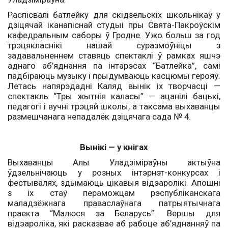
Распісвалі батлейку для скідзельскіх школьнікаў у
дзіцячай іканапіснай студыі пры Свята-Пакроўскім
кафедральным саборы ў Гродне. Ужо больш за год
трэцякласнікі нашай суразмоўніцы з
задавальненнем ставяць спектаклі ў рамках яшчэ
аднаго аб’яднання па інтарэсах “Батлейка”, самі
падбіраюць музыку і прыдумваюць касцюмы герояў.
Летась напярэдадні Каляд вынік іх творчасці —
спектакль “Тры жытнія каласы” — ацанілі бацькі,
педагогі і вучні трэцяй школы, а таксама выхаванцы
размешчанага непадалёк дзіцячага сада № 4.
Вынікі — у кнігах
Выхаванцы Алы Уладзіміраўны актыўна
ўдзельнічаюць у розных інтэрнэт-конкурсах і
фестывалях, здымаюць цікавыя відэаролікі. Апошні
з іх стаў пераможцам рэспубліканскага
маладзёжнага праваслаўнага патрыятычнага
праекта “Малюся за Беларусь”. Вершы для
відэароліка, які расказвае аб рабоце аб’яднанняў па