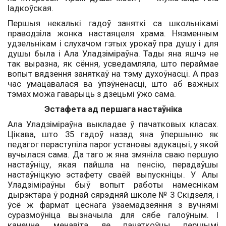
Іадкоўская.
Першыя некалькі гадоў заняткі са школьнікамі
праводзіла жонка настаяцеля храма. Нязменным
удзельнікам і слухачом гэтых урокаў пра душу і для
душы была і Ала Уладзіміраўна. Тады яна яшчэ не
так выразна, як сёння, усведамляла, што пераймае
вопыт вядзення заняткаў на тэму духоўнасці. А праз
час умацавалася ва ўпэўненасці, што аб важных
тэмах можа гаварыць з дзецьмі ўжо сама.
Эстафета ад першага настаўніка
Ала Уладзіміраўна выкладае ў пачатковых класах.
Цікава, што 35 гадоў назад яна ўпершыню як
педагог пераступіла парог установы адукацыі, у якой
вучылася сама. Да таго ж яна змяніла сваю першую
настаўніцу, якая пайшла на пенсію, перадаўшы
настаўніцкую эстафету сваёй выпускніцы. У Алы
Уладзіміраўны быў вопыт работы намеснікам
дырэктара ў роднай сярэдняй школе № 3 Скідзеля, і
ўсё ж фармат цеснага ўзаемадзеяння з вучнямі
суразмоўніца вызначыла для сябе галоўным. І
канечне, менавіта яе пачаткоўцы першымі