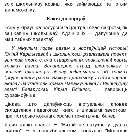
усіх школьнікаў краіны, якія займаюцца па гэтым
дапаможніку.
Ключ да сэрцаў
Ёсць у кіраўніка рэсурснага цэнтра і свае сакрэты, як
зацікавіць школьнікаў. Адзін з іх — далучэнне да
маштабных праектаў.
— У мінулым годзе разам з настаўніцай гісторыі
Юліяй Кармызавай і школьнікамі рэалізавалі праект,
вынікам якога стала стварэнне інтэрактыўнай карты
храмаў раёна. Валанцёрскі атрад школьнікаў з
вялікай цікавасцю збіраў інфармацыю аб храмах
Гродзенскага раёна. Важкую дапамогу ў гэтай справе
аказаў настаяцель храма Навамучанікаў і Вызнаўцаў
зямлі Беларускай Кірыл Блізнюк, —
гаворыць
суразмоўніца.
Цікава, што дапаўняюць віртуальны аповед
складзеная педагогамі кніга з цікавымі звесткамі
пра гісторыю кожнага храма і тэматычны банер.
Яшчэ адзін праект — “Няхай не патухне ў душах
святло” — у рэспубліканскім конкурсе “Моладзь