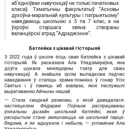
аб’ядноўвае навучэнцаў не толькі пачатковых
класаў. Тэматычны факультатыў “Асновы
духоўна-маральнай культуры і патрыятызму”
наведваюць школьнікі з 5 па 7 клас, а на
ўзроўні старшага звяна створаны
валанцёрскі атрад “Адраджэнне”.
Батлейка з цікавай гісторыяй
З 2022 года ў школе ёсць свая батлейка з цікавай
гісторыяй. Як расказала Ала Уладзіміраўна, яна
доўга шукала мініяцюрны тэатр для сваіх
навучэнцаў. А знайшла зусім выпадкова падчас
наведвання ў сталіцы храма-помніка ў гонар Усіх
Святых і ў памяць аб ахвярах, якія паслужылі
выратаванню Айчыны нашай.
— Стала сведкай размовы, з якой даведалася:
настаяцелем Фёдарам Поўным распрацаваны
ўнікальны дызайн школьнай батлейкі, якая ў
раскрытым стане змяшчаецца на школьнай парце.
Вядома, я яе адшукала і набыла, —
успамінае Ала
Уладзіміраўна.