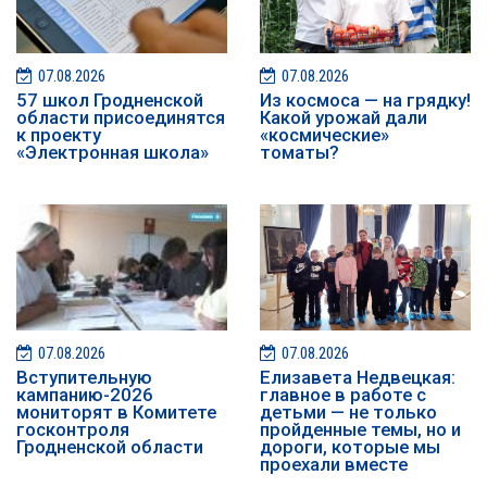
07.08.2026
07.08.2026
57 школ Гродненской
Из космоса — на грядку!
области присоединятся
Какой урожай дали
к проекту
«космические»
«Электронная школа»
томаты?
07.08.2026
07.08.2026
️️Вступительную
Елизавета Недвецкая:
кампанию-2026
главное в работе с
мониторят в Комитете
детьми — не только
госконтроля
пройденные темы, но и
Гродненской области
дороги, которые мы
проехали вместе