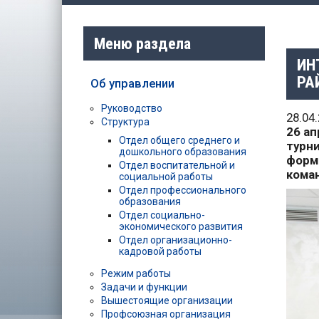
Меню раздела
ИН
РА
Об управлении
Руководство
28.04
Структура
26 а
Отдел общего среднего и
турни
дошкольного образования
форм
Отдел воспитательной и
кома
социальной работы
Отдел профессионального
образования
Отдел социально-
экономического развития
Отдел организационно-
кадровой работы
Режим работы
Задачи и функции
Вышестоящие организации
Профсоюзная организация