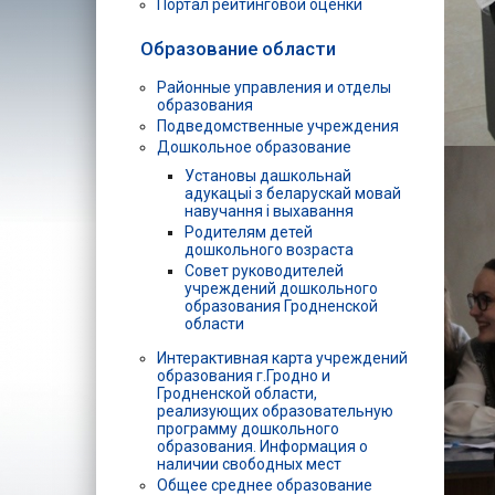
Портал рейтинговой оценки
Образование области
Районные управления и отделы
образования
Подведомственные учреждения
Дошкольное образование
Установы дашкольнай
адукацыі з беларускай мовай
навучання і выхавання
Родителям детей
дошкольного возраста
Совет руководителей
учреждений дошкольного
образования Гродненской
области
Интерактивная карта учреждений
образования г.Гродно и
Гродненской области,
реализующих образовательную
программу дошкольного
образования. Информация о
наличии свободных мест
Общее среднее образование