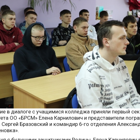
ие в диалоге с учащимися колледжа приняли первый се
ета ОО «БРСМ» Елена Карнилович и представители погр
 Сергей Бразовский и командир 6-го отделения Алексан
новка».
уя с будущими защитниками Родины, Елена Карнилович