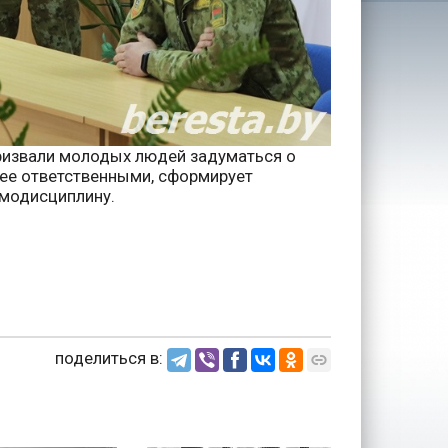
призвали молодых людей задуматься о
лее ответственными, сформирует
амодисциплину.
поделиться в: