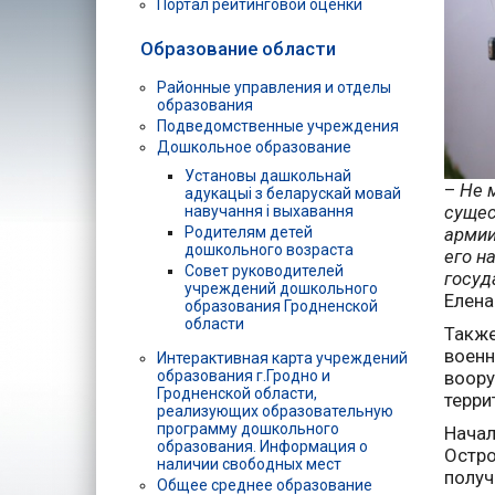
Портал рейтинговой оценки
Образование области
Районные управления и отделы
образования
Подведомственные учреждения
Дошкольное образование
Установы дашкольнай
–
Не 
адукацыі з беларускай мовай
сущес
навучання і выхавання
армии
Родителям детей
дошкольного возраста
его н
Совет руководителей
госуд
учреждений дошкольного
Елена
образования Гродненской
области
Также
военн
Интерактивная карта учреждений
воору
образования г.Гродно и
Гродненской области,
терри
реализующих образовательную
программу дошкольного
Начал
образования. Информация о
Остро
наличии свободных мест
получ
Общее среднее образование