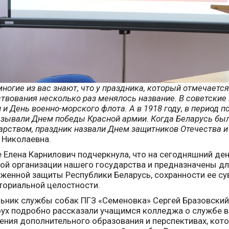
многие из вас знают, что у праздника, который отмечается
твования несколько раз менялось название. В советские 
 и День военно-морского флота. А в 1918 году, в период п
азывали Днем победы Красной армии. Когда Беларусь б
арством, праздник назвали Днем защитников Отечества и
 Николаевна.
 Елена Карнилович подчеркнула, что на сегодняшний д
ой организации нашего государства и предназначены дл
женной защиты Республики Беларусь, сохранности ее су
ториальной целостности.
ьник службы собак ПГЗ «Семеновка» Сергей Бразовский
ух подробно рассказали учащимся колледжа о службе в
ения дополнительного образования и перспективах, ко