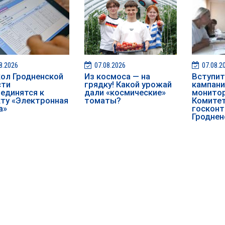
8.2026
07.08.2026
07.08.2
ол Гродненской
Из космоса — на
️️Вступ
сти
грядку! Какой урожай
кампан
единятся к
дали «космические»
монитор
ту «Электронная
томаты?
Комите
а»
госконт
Гроднен