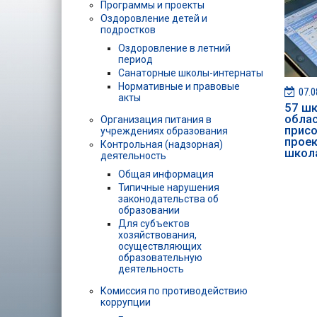
Программы и проекты
Оздоровление детей и
подростков
Оздоровление в летний
период
Санаторные школы-интернаты
Нормативные и правовые
07.0
акты
57 шк
обла
Организация питания в
присо
учреждениях образования
проек
Контрольная (надзорная)
школ
деятельность
Общая информация
Типичные нарушения
законодательства об
образовании
Для субъектов
хозяйствования,
осуществляющих
образовательную
деятельность
Комиссия по противодействию
коррупции