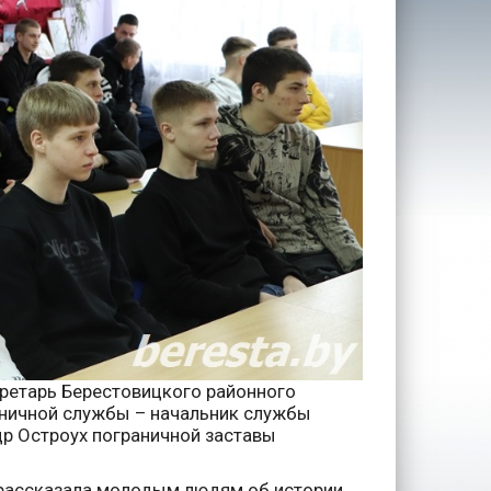
кретарь Берестовицкого районного
аничной службы – начальник службы
др Остроух пограничной заставы
 рассказала молодым людям об истории