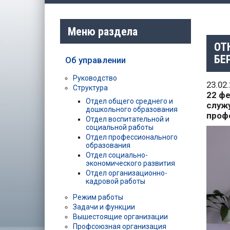
Меню раздела
ОТ
БЕ
Об управлении
Руководство
23.02
Структура
22 фе
Отдел общего среднего и
служ
дошкольного образования
проф
Отдел воспитательной и
социальной работы
Отдел профессионального
образования
Отдел социально-
экономического развития
Отдел организационно-
кадровой работы
Режим работы
Задачи и функции
Вышестоящие организации
Профсоюзная организация