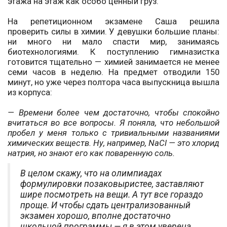
этажа на этаж как особо ценный груз.
На репетиционном экзамене Саша решила
проверить силы в химии. У девушки большие планы:
ни много ни мало спасти мир, занимаясь
биотехнологиями. К поступлению гимназистка
готовится тщательно — химией занимается не менее
семи часов в неделю. На предмет отводили 150
минут, но уже через полтора часа выпускница вышла
из корпуса:
— Времени более чем достаточно, чтобы спокойно
вчитаться во все вопросы. Я поняла, что небольшой
пробел у меня только с тривиальными названиями
химических веществ. Ну, например, NaCl — это хлорид
натрия, но знают его как поваренную соль.
В целом скажу, что на олимпиадах
формулировки позаковыристее, заставляют
шире посмотреть на вещи. А тут все гораздо
проще. И чтобы сдать централизованный
экзамен хорошо, вполне достаточно
школьной программы — я в этом уверена.