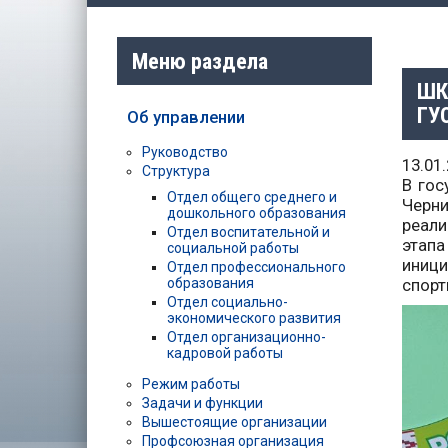
Меню раздела
ШК
ГУ
Об управлении
Руководство
13.01
Структура
В гос
Отдел общего среднего и
Черни
дошкольного образования
реали
Отдел воспитательной и
этапа
социальной работы
иници
Отдел профессионального
образования
спорт
Отдел социально-
экономического развития
Отдел организационно-
кадровой работы
Режим работы
Задачи и функции
Вышестоящие организации
Профсоюзная организация