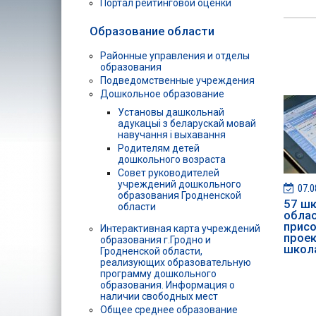
Портал рейтинговой оценки
Образование области
Районные управления и отделы
образования
Подведомственные учреждения
Дошкольное образование
Установы дашкольнай
адукацыі з беларускай мовай
навучання і выхавання
Родителям детей
дошкольного возраста
Совет руководителей
учреждений дошкольного
07.0
образования Гродненской
57 шк
области
обла
присо
Интерактивная карта учреждений
проек
образования г.Гродно и
школ
Гродненской области,
реализующих образовательную
программу дошкольного
образования. Информация о
наличии свободных мест
Общее среднее образование