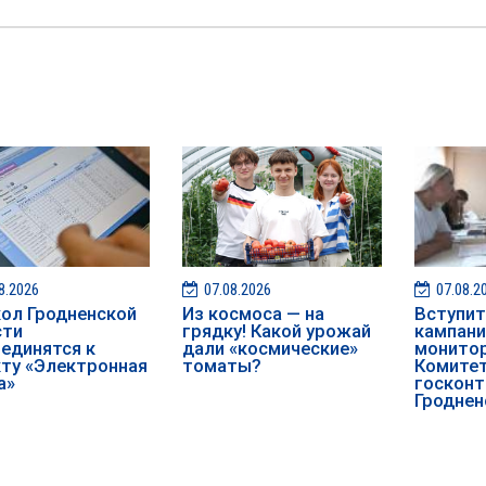
8.2026
07.08.2026
07.08.2
ол Гродненской
Из космоса — на
️️Вступ
сти
грядку! Какой урожай
кампан
единятся к
дали «космические»
монитор
ту «Электронная
томаты?
Комите
а»
госконт
Гроднен