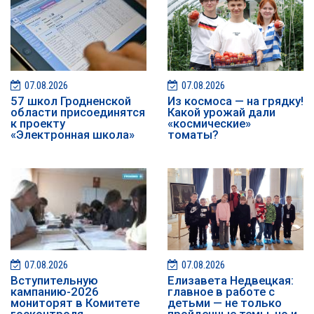
07.08.2026
07.08.2026
57 школ Гродненской
Из космоса — на грядку!
области присоединятся
Какой урожай дали
к проекту
«космические»
«Электронная школа»
томаты?
07.08.2026
07.08.2026
️️Вступительную
Елизавета Недвецкая:
кампанию-2026
главное в работе с
мониторят в Комитете
детьми — не только
госконтроля
пройденные темы, но и