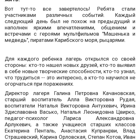
Вот тут-то все завертелось! Ребята стали
участниками различных событий. Каждый
следующий день был не похож на предыдущий и
наполнен яркими впечатлениями, общением и
встречами с героями мультфильмов "Машенька и
медведь", пиратами Карибского моря, рыцарями.
Для каждого ребенка лагерь открылся со своей
стороны: кто-то нашел новых друзей, кто-то выявил
в себе новые творческие способности, кто-то узнал,
что трудиться -- это интересно, а кто-то научился не
огорчаться при поражениях.
Директор лагеря Галина Петровна Качановская,
старший воспитатель Алла Викторовна Рудая,
воспитатели Наталья Викторовна Антухевич, Ирина
Здиславовна Васько, Наталья Леонидовна Цвирко,
педагог-психолог Лариса Александровна
Арлукевич, а также учащиеся старших классов
Екатерина Пенталь, Анастасия Купранрви, Влад
Страшевский, Карина Орловская, Степан Котов, Иван