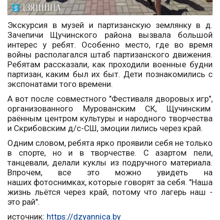
Экскурсия в музей и партизанскую землянку в д.
Зачепичи Щучинского района вызвала большой
интерес у ребят. Особенно место, где во время
войны располагался штаб партизанского движения.
Ребятам рассказали, как проходили военные будни
партизан, каким был их быт. Дети познакомились с
экспонатами того времени.
А вот после совместного "Фестиваля дворовых игр",
организованного Мурованским СК, Щучинским
раённым центром культуры и народного творчества
и Скрибовским д/с-СШ, эмоции лились через край.
Одним словом, ребята ярко проявили себя не только
в спорте, но и в творчестве. С азартом пели,
танцевали, делали куклы из подручного материала.
Впрочем, все это можно увидеть на
наших фотоснимках, которые говорят за себя. "Наша
жизнь льётся через край, потому что лагерь наш -
это рай".
источник:
https://dzyannica.by