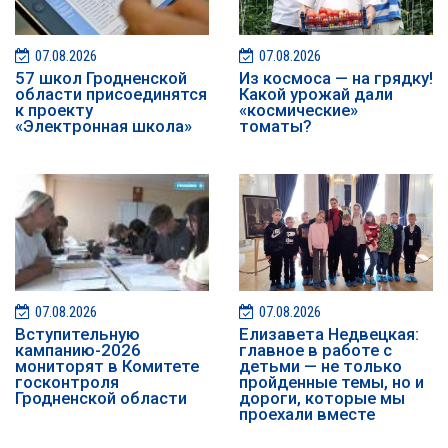
07.08.2026
07.08.2026
57 школ Гродненской
Из космоса — на грядку!
области присоединятся
Какой урожай дали
к проекту
«космические»
«Электронная школа»
томаты?
07.08.2026
07.08.2026
️️Вступительную
Елизавета Недвецкая:
кампанию-2026
главное в работе с
мониторят в Комитете
детьми — не только
госконтроля
пройденные темы, но и
Гродненской области
дороги, которые мы
проехали вместе