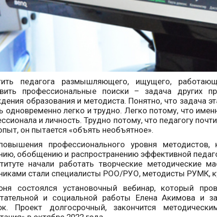
тить педагога размышляющего, ищущего, работающ
авить профессиональные поиски – задача других пр
дения образования и методиста. Понятно, что задача э
ь одновременно легко и трудно. Легко потому, что имен
ссионала и личность. Трудно потому, что педагогу почти
опыт, он пытается «объять необъятное».
повышения профессионального уровня методистов, к
нию, обобщению и распространению эффективной педаго
титуте начали работать творческие методические ма
никами стали специалисты РОО/РУО, методисты РУМК, к
юня состоялся установочный вебинар, который пров
итательной и социальной работы Елена Акимова и з
юк. Проект долгосрочный, закончится методическ