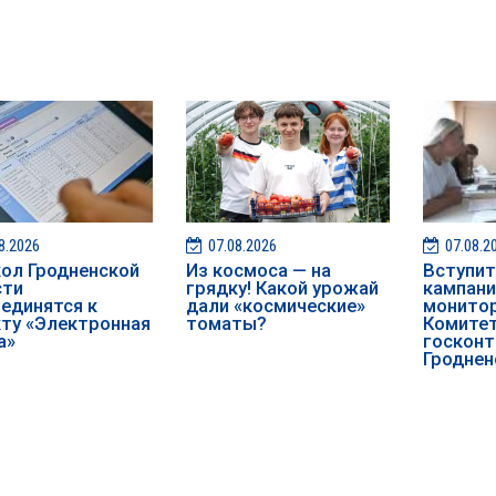
8.2026
07.08.2026
07.08.2
ол Гродненской
Из космоса — на
️️Вступ
сти
грядку! Какой урожай
кампан
единятся к
дали «космические»
монитор
ту «Электронная
томаты?
Комите
а»
госконт
Гроднен