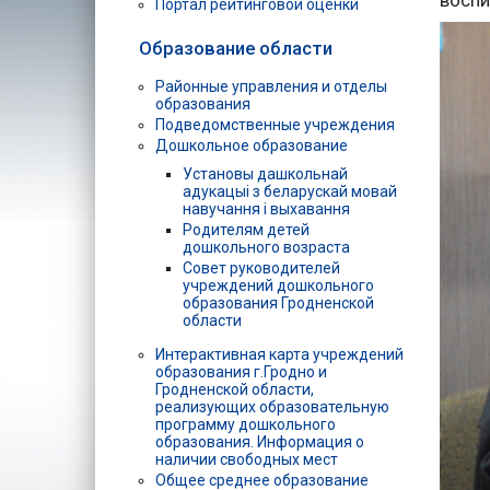
воспи
Портал рейтинговой оценки
Образование области
Районные управления и отделы
образования
Подведомственные учреждения
Дошкольное образование
Установы дашкольнай
адукацыі з беларускай мовай
навучання і выхавання
Родителям детей
дошкольного возраста
Совет руководителей
учреждений дошкольного
образования Гродненской
области
Интерактивная карта учреждений
образования г.Гродно и
Гродненской области,
реализующих образовательную
программу дошкольного
образования. Информация о
наличии свободных мест
Общее среднее образование