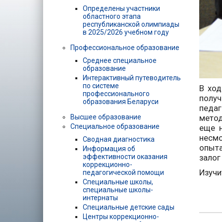
Определены участники
областного этапа
республиканской олимпиады
в 2025/2026 учебном году
Профессиональное образование
Среднее специальное
образование
Интерактивный путеводитель
по системе
В ход
профессионального
получ
образования Беларуси
педа
метод
Высшее образование
Специальное образование
еще н
несмо
Сводная диагностика
опыта
Информация об
залог
эффективности оказания
коррекционно-
Изучи
педагогической помощи
Специальные школы,
специальные школы-
интернаты
Специальные детские сады
Центры коррекционно-