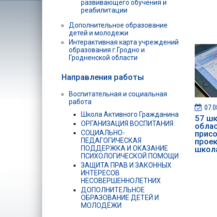
развивающего обучения и
реабилитации
Дополнительное образование
детей и молодежи
Интерактивная карта учреждений
образования г.Гродно и
Гродненской области
Направления работы
Воспитательная и социальная
работа
07.0
Школа Активного Гражданина
57 шк
ОРГАНИЗАЦИЯ ВОСПИТАНИЯ
обла
присо
СОЦИАЛЬНО-
проек
ПЕДАГОГИЧЕСКАЯ
школ
ПОДДЕРЖКА И ОКАЗАНИЕ
ПСИХОЛОГИЧЕСКОЙ ПОМОЩИ
ЗАЩИТА ПРАВ И ЗАКОННЫХ
ИНТЕРЕСОВ
НЕСОВЕРШЕННОЛЕТНИХ
ДОПОЛНИТЕЛЬНОЕ
ОБРАЗОВАНИЕ ДЕТЕЙ И
МОЛОДЁЖИ