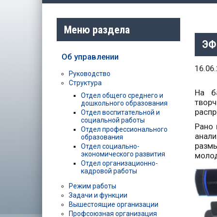
Меню раздела
ЭФ
Об управлении
16.06
Руководство
Структура
На б
Отдел общего среднего и
творч
дошкольного образования
распр
Отдел воспитательной и
социальной работы
Рано 
Отдел профессионального
анал
образования
размы
Отдел социально-
экономического развития
молод
Отдел организационно-
кадровой работы
Режим работы
Задачи и функции
Вышестоящие организации
Профсоюзная организация