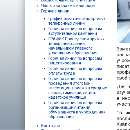
Вышестоящие организации
Часто задаваемые вопросы
Горячие линии
График тематических прямых
телефонных линий
Горячая линия по вопросам
вступительной кампании
ГРАФИК Проведения прямых
телефонных линий
Заме
начальником главного
управления образования
напр
Горячая линия по вопросам
учреж
лицензирования
писат
Горячая линия по вопросам
профе
оплаты труда
свой 
Горячая линия по вопросам
проведения итоговой
Для 
аттестации, приема в средние
изуче
школы, гимназии, лицеи,
кадетское училище
в инс
Горячая линия по вопросам
участ
организации питания
15 и
обучающихся в учреждениях
образования
восп
Кивл
Контакты