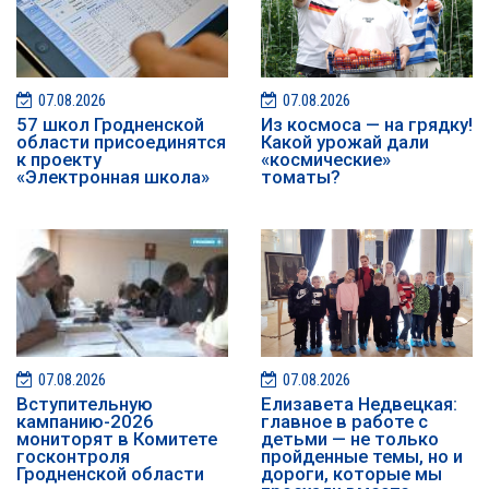
07.08.2026
07.08.2026
57 школ Гродненской
Из космоса — на грядку!
области присоединятся
Какой урожай дали
к проекту
«космические»
«Электронная школа»
томаты?
07.08.2026
07.08.2026
️️Вступительную
Елизавета Недвецкая:
кампанию-2026
главное в работе с
мониторят в Комитете
детьми — не только
госконтроля
пройденные темы, но и
Гродненской области
дороги, которые мы