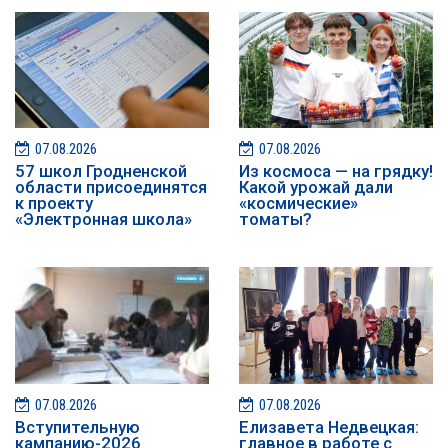
07.08.2026
07.08.2026
57 школ Гродненской
Из космоса — на грядку!
области присоединятся
Какой урожай дали
к проекту
«космические»
«Электронная школа»
томаты?
07.08.2026
07.08.2026
️️Вступительную
Елизавета Недвецкая:
кампанию-2026
главное в работе с