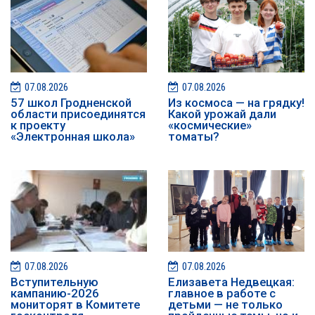
07.08.2026
07.08.2026
57 школ Гродненской
Из космоса — на грядку!
области присоединятся
Какой урожай дали
к проекту
«космические»
«Электронная школа»
томаты?
07.08.2026
07.08.2026
️️Вступительную
Елизавета Недвецкая:
кампанию-2026
главное в работе с
мониторят в Комитете
детьми — не только