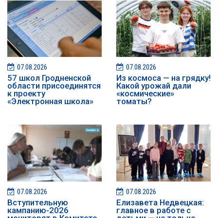
07.08.2026
07.08.2026
57 школ Гродненской
Из космоса — на грядку!
области присоединятся
Какой урожай дали
к проекту
«космические»
«Электронная школа»
томаты?
07.08.2026
07.08.2026
️️Вступительную
Елизавета Недвецкая:
кампанию-2026
главное в работе с
мониторят в Комитете
детьми — не только