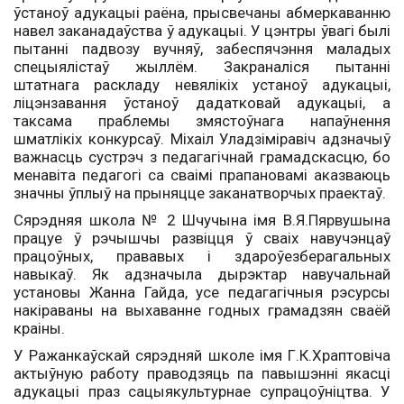
ўстаноў адукацыі раёна, прысвечаны абмеркаванню
навел заканадаўства ў адукацыі. У цэнтры ўвагі былі
пытанні падвозу вучняў, забеспячэння маладых
спецыялістаў жыллём. Закраналіся пытанні
штатнага раскладу невялікіх устаноў адукацыі,
ліцэнзавання ўстаноў дадатковай адукацыі, а
таксама праблемы змястоўнага напаўнення
шматлікіх конкурсаў. Міхаіл Уладзіміравіч адзначыў
важнасць сустрэч з педагагічнай грамадскасцю, бо
менавіта педагогі са сваімі прапановамі аказваюць
значны ўплыў на прыняцце заканатворчых праектаў.
Сярэдняя школа № 2 Шчучына імя В.Я.Пярвушына
працуе ў рэчышчы развіцця ў сваіх навучэнцаў
працоўных, прававых і здароўезберагальных
навыкаў. Як адзначыла дырэктар навучальнай
установы Жанна Гайда, усе педагагічныя рэсурсы
накіраваны на выхаванне годных грамадзян сваёй
краіны.
У Ражанкаўскай сярэдняй школе імя Г.К.Храптовіча
актыўную работу праводзяць па павышэнні якасці
адукацыі праз сацыякультурнае супрацоўніцтва. У