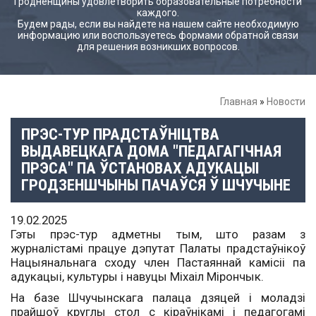
Гродненщины удовлетворить образовательные потребности
каждого.
Будем рады, если вы найдете на нашем сайте необходимую
информацию или воспользуетесь формами обратной связи
для решения возникших вопросов.
Главная
»
Новости
ПРЭС-ТУР ПРАДСТАЎНІЦТВА
ВЫДАВЕЦКАГА ДОМА "ПЕДАГАГІЧНАЯ
ПРЭСА" ПА ЎСТАНОВАХ АДУКАЦЫІ
ГРОДЗЕНШЧЫНЫ ПАЧАЎСЯ Ў ШЧУЧЫНЕ
19.02.2025
Гэты прэс-тур адметны тым, што разам з
журналістамі працуе дэпутат Палаты прадстаўнікоў
Нацыянальнага сходу член Пастаяннай камісіі па
адукацыі, культуры і навуцы Міхаіл Мірончык.
На базе Шчучынскага палаца дзяцей і моладзі
прайшоў круглы стол с кіраўнікамі і педагогамі