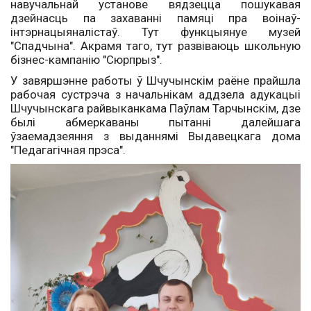
навучальнай установе вядзецца пошукавая
дзейнасць па захаванні памяці пра воінаў-
інтэрнацыяналістаў. Тут функцыянуе музей
"Спадчына". Акрамя таго, тут развіваюць школьную
бізнес-кампанію "Сюрпрыз".
У завяршэнне работы ў Шчучынскім раёне прайшла
рабочая сустрэча з начальнікам аддзела адукацыі
Шчучынскага райвыканкама Паўлам Тарчынскім, дзе
былі абмеркаваны пытанні далейшага
ўзаемадзеяння з выданнямі Выдавецкага дома
"Педагагічная прэса".