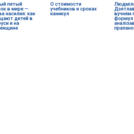
ый пятый
О стоимости
Людміла
ок в мире —
учебников и сроках
Дзятлав
а насилия: как
каникул
вучням
щают детей в
формул 
уси и на
аналіза
ненщине
прапано