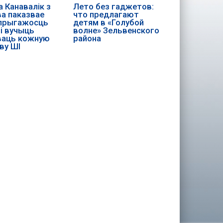
 Канавалік з
Лето без гаджетов:
а паказвае
что предлагают
 прыгажосць
детям в «Голубой
і вучыць
волне» Зельвенского
ваць кожную
района
ву ШІ