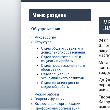
Меню раздела
IV
«Н
Об управлении
Руководство
24.04
Структура
З лют
Отдел общего среднего и
навуч
дошкольного образования
Рэспу
Отдел воспитательной и
социальной работы
Мэта
Отдел профессионального
кашто
образования
трады
Отдел социально-
экономического развития
Да ўд
Отдел организационно-
сярэд
кадровой работы
якія 
Режим работы
Творч
Задачи и функции
белар
Вышестоящие организации
выкон
Профсоюзная организация