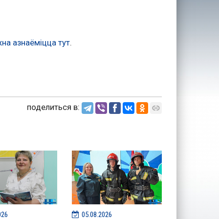
на азнаёміцца тут
.
поделиться в:
026
05.08.2026