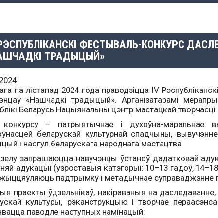
 РЭСПУБЛІКАНСКІ ФЕСТЫВАЛЬ-КОНКУРС ДАС
АШЧАДКІ ТРАДЫЦЫЙ»
.2024
ага па лістапад 2024 года праводзіцца IV Рэспубліканс
энцаў «Нашчадкі традыцый». Арганізатарамі мерапрые
блікі Беларусь Нацыянальны цэнтр мастацкай творчасці 
 конкурсу – патрыятычнае і духоўна-маральнае в
ўнасцей беларускай культурнай спадчыны, вывучэнне
цый і наогул беларускага народнага мастацтва.
зелу запрашаюцца навучэнцы ўстаноў дадатковай адука
няй адукацыі (узроставыя катэгорыі: 10–13 гадоў, 14–18 
ажыццяўляюць падтрымку і метадычнае суправаджэнне п
ыя праекты ўдзельнікаў, накіраваныя на даследаванне
ускай культуры, рэканструкцыю і творчае пераасэнс
вацца паводле наступных намінацый: