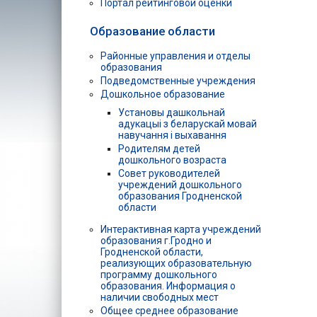
Портал рейтинговой оценки
Образование области
Районные управления и отделы
образования
Подведомственные учреждения
Дошкольное образование
Установы дашкольнай
адукацыі з беларускай мовай
навучання і выхавання
Родителям детей
дошкольного возраста
Совет руководителей
учреждений дошкольного
образования Гродненской
области
Интерактивная карта учреждений
образования г.Гродно и
Гродненской области,
реализующих образовательную
программу дошкольного
образования. Информация о
наличии свободных мест
Общее среднее образование