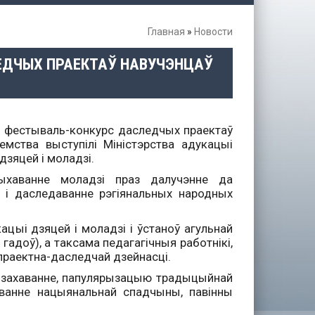
Главная
»
Новости
ЛЕДЧЫХ ПРАЕКТАЎ НАВУЧЭНЦАЎ
кі фестываль-конкурс даследчых праектаў
мства выступілі Міністэрства адукацыі
дзяцей і моладзі.
ыхаванне моладзі праз далучэнне да
 і даследаванне рэгіянальных народных
цыі дзяцей і моладзі і ўстаноў агульнай
гадоў), а таксама педагагічныя работнікі,
раектна-даследчай дзейнасці.
, захаванне, папулярызацыю традыцыйнай
аванне нацыянальнай спадчыны, павінны