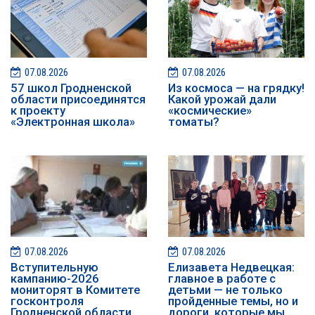
07.08.2026
07.08.2026
57 школ Гродненской
Из космоса — на грядку!
области присоединятся
Какой урожай дали
к проекту
«космические»
«Электронная школа»
томаты?
07.08.2026
07.08.2026
️️Вступительную
Елизавета Недвецкая:
кампанию-2026
главное в работе с
мониторят в Комитете
детьми — не только
госконтроля
пройденные темы, но и
Гродненской области
дороги, которые мы