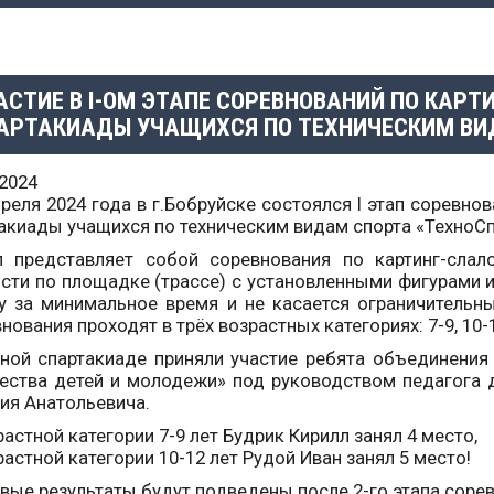
АСТИЕ В I-ОМ ЭТАПЕ СОРЕВНОВАНИЙ ПО КАРТ
АРТАКИАДЫ УЧАЩИХСЯ ПО ТЕХНИЧЕСКИМ ВИ
.2024
преля 2024 года в г.Бобруйске состоялся I этап соревно
акиады учащихся по техническим видам спорта «ТехноСп
п представляет собой соревнования по картинг-сла
сти по площадке (трассе) с установленными фигурами и
у за минимальное время и не касается ограничительны
нования проходят в трёх возрастных категориях: 7-9, 10-1
ной спартакиаде приняли участие ребята объединения
ества детей и молодежи» под руководством педагога 
ия Анатольевича.
растной категории 7-9 лет Будрик Кирилл занял 4 место,
растной категории 10-12 лет Рудой Иван занял 5 место!
вые результаты будут подведены после 2-го этапа сорев