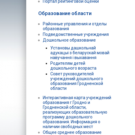
Портал рейтинговой оценки
Образование области
Районные управления и отделы
образования
Подведомственные учреждения
Дошкольное образование
Установы дашкольнай
адукацыі з беларускай мовай
навучання і выхавання
Родителям детей
дошкольного возраста
Совет руководителей
учреждений дошкольного
образования Гродненской
области
Интерактивная карта учреждений
образования г.Гродно и
Гродненской области,
реализующих образовательную
программу дошкольного
образования. Информация о
наличии свободных мест
Общее среднее образование