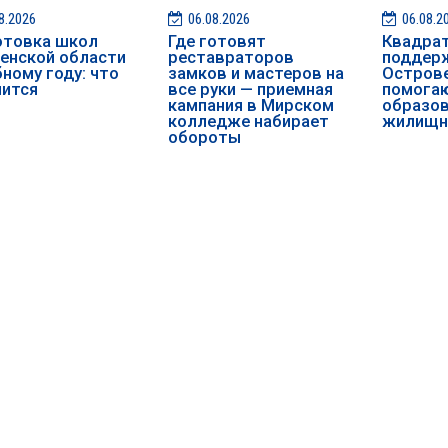
8.2026
06.08.2026
06.08.2
отовка школ
Где готовят
Квадра
енской области
реставраторов
поддерж
бному году: что
замков и мастеров на
Острове
нится
все руки — приемная
помога
кампания в Мирском
образов
колледже набирает
жилищн
обороты