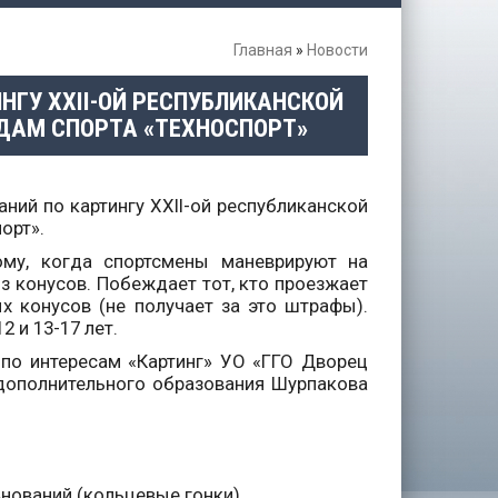
Главная
»
Новости
ИНГУ XXII-ОЙ РЕСПУБЛИКАНСКОЙ
ДАМ СПОРТА «ТЕХНОСПОРТ»
ваний по картингу XXII-ой республиканской
орт».
лому, когда спортсмены маневрируют на
з конусов. Побеждает тот, кто проезжает
х конусов (не получает за это штрафы).
2 и 13-17 лет.
 по интересам «Картинг» УО «ГГО Дворец
дополнительного образования Шурпакова
нований (кольцевые гонки).