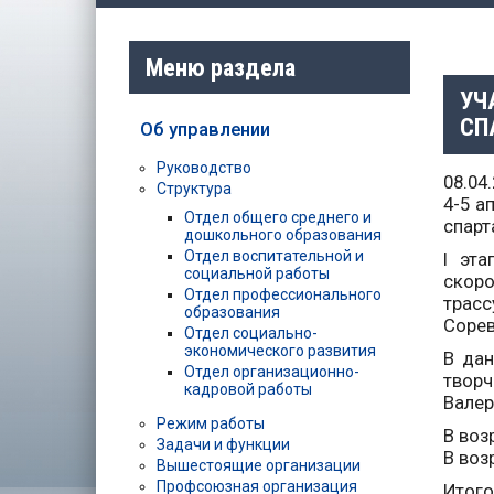
Меню раздела
УЧ
СП
Об управлении
Руководство
08.04
Структура
4-5 а
Отдел общего среднего и
спарт
дошкольного образования
Отдел воспитательной и
I эта
социальной работы
скоро
Отдел профессионального
трасс
образования
Сорев
Отдел социально-
экономического развития
В дан
Отдел организационно-
творч
кадровой работы
Валер
Режим работы
В воз
Задачи и функции
В воз
Вышестоящие организации
Профсоюзная организация
Итого