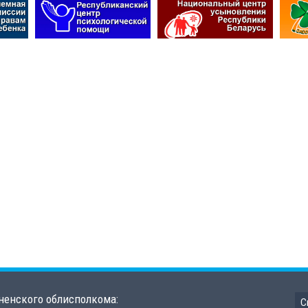
ненского облисполкома:
С