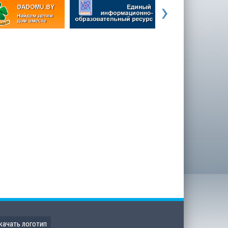
›
качать логотип